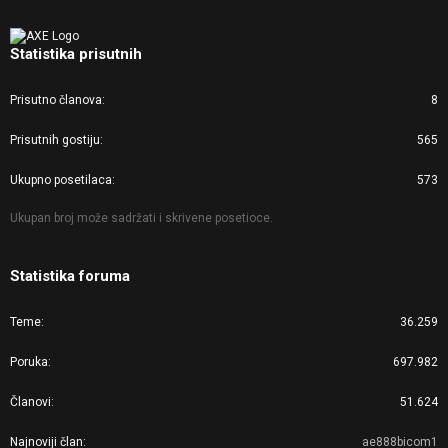
Statistika prisutnih
Prisutno članova
8
Prisutnih gostiju
565
Ukupno posetilaca
573
Ukupan broj može sadržati i skrivene posetioce.
Statistika foruma
Teme
36.259
Poruka
697.982
Članovi
51.624
Najnoviji član
ae888bicom1