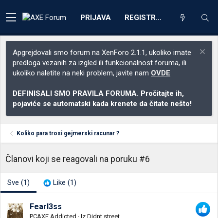
PRIJAVA
REGISTRACIJA
Apgrejdovali smo forum na XenForo 2.1.1, ukoliko imate
predloga vezanih za izgled ili funkcionalnost foruma, ili
ukoliko naletite na neki problem, javite nam
OVDE
DEFINISALI SMO PRAVILA FORUMA. Pročitajte ih,
pojaviće se automatski kada krenete da čitate nešto!
Koliko para trosi gejmerski racunar ?
Članovi koji se reagovali na poruku #6
Sve
(1)
Like
(1)
Fearl3ss
PCAXE Addicted
·
Iz
Didnt street