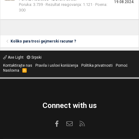
19.08.2024.
Poruka
3.739
Rezultat reagovanja
1.121
Poena
300
Koliko para trosi gejmerski racunar ?
Axe Light
Srpski
Kontaktirajte nas
Pravila i uslovi korišćenja
Politika privatnosti
Pomoć
Naslovna
R
S
S
Connect with us
Facebook
Kontaktirajte nas
RSS