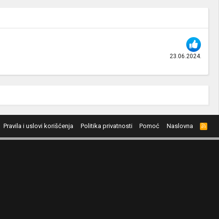
23.06.2024.
Pravila i uslovi korišćenja
Politika privatnosti
Pomoć
Naslovna
R
S
S