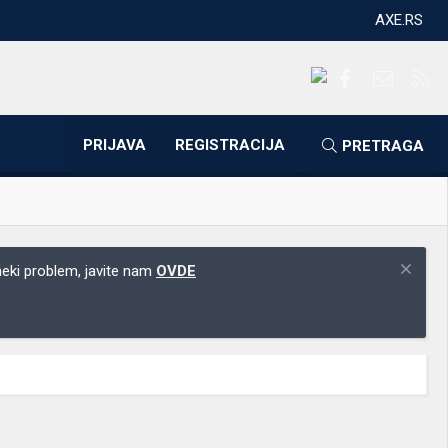
AXE.RS
Facebook
Kontakti
RS
PRIJAVA
REGISTRACIJA
PRETRAGA
 neki problem, javite nam
OVDE