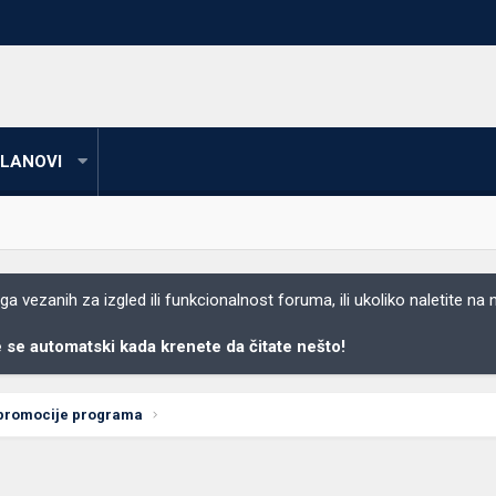
LANOVI
 vezanih za izgled ili funkcionalnost foruma, ili ukoliko naletite na
se automatski kada krenete da čitate nešto!
 promocije programa