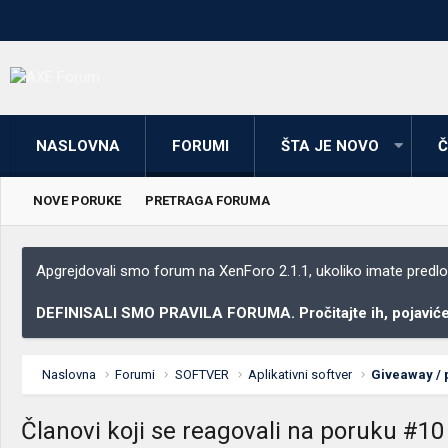
NASLOVNA
FORUMI
ŠTA JE NOVO
Č
NOVE PORUKE
PRETRAGA FORUMA
Apgrejdovali smo forum na XenForo 2.1.1, ukoliko imate predloga
DEFINISALI SMO PRAVILA FORUMA. Pročitajte ih, pojaviće 
Naslovna
Forumi
SOFTVER
Aplikativni softver
Giveaway /
Članovi koji se reagovali na poruku #10