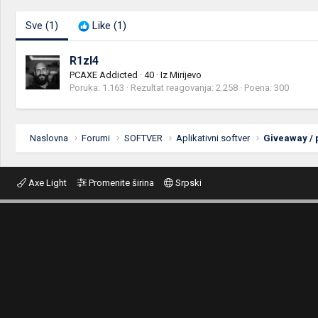
Sve
(1)
Like
(1)
R1zl4
PCAXE Addicted
·
40
·
Iz
Mirijevo
Poruka
1.163
Rezultat reagovanja
2.258
Poena
300
Naslovna
Forumi
SOFTVER
Aplikativni softver
Giveaway /
Axe Light
Promenite širina
Srpski