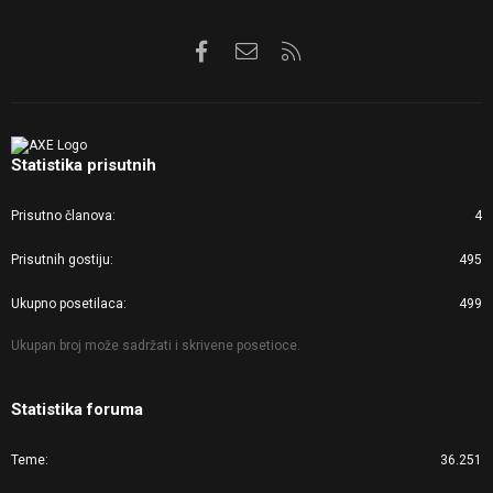
Facebook
Kontaktirajte nas
RSS
Statistika prisutnih
Prisutno članova
4
Prisutnih gostiju
495
Ukupno posetilaca
499
Ukupan broj može sadržati i skrivene posetioce.
Statistika foruma
Teme
36.251