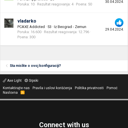
30.04.2024.
Poruka
10
Rezultat reagovanja
4
Poena
50
vladarko
PCAXE Addicted
·
53
·
Iz
Beograd - Zemun
29.04.2024.
Poruka
16.600
Rezultat reagovanja
12.796
Poena
300
Sta mislite o ovoj konfiguraciji?
Axe Light
Srpski
Kontaktirajte nas
Pravila i uslovi korišćenja
Politika privatnosti
Pomoć
Naslovna
R
S
S
Connect with us