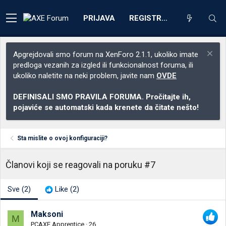
PRIJAVA
REGISTRACIJA
Apgrejdovali smo forum na XenForo 2.1.1, ukoliko imate
predloga vezanih za izgled ili funkcionalnost foruma, ili
ukoliko naletite na neki problem, javite nam
OVDE
DEFINISALI SMO PRAVILA FORUMA. Pročitajte ih,
pojaviće se automatski kada krenete da čitate nešto!
Sta mislite o ovoj konfiguraciji?
Članovi koji se reagovali na poruku #7
Sve
(2)
Like
(2)
Maksoni
M
PCAXE Apprentice
·
26