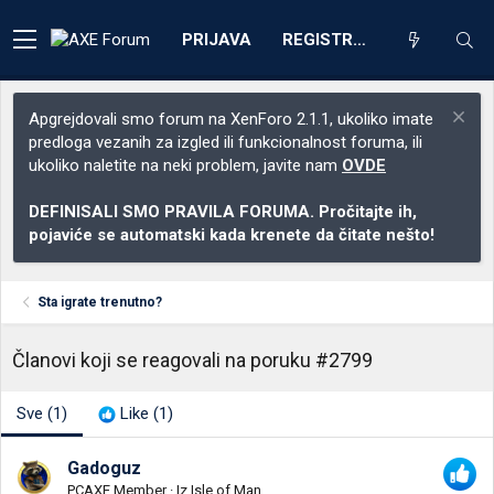
PRIJAVA
REGISTRACIJA
Apgrejdovali smo forum na XenForo 2.1.1, ukoliko imate
predloga vezanih za izgled ili funkcionalnost foruma, ili
ukoliko naletite na neki problem, javite nam
OVDE
DEFINISALI SMO PRAVILA FORUMA. Pročitajte ih,
pojaviće se automatski kada krenete da čitate nešto!
Sta igrate trenutno?
Članovi koji se reagovali na poruku #2799
Sve
(1)
Like
(1)
Gadoguz
PCAXE Member
·
Iz
Isle of Man