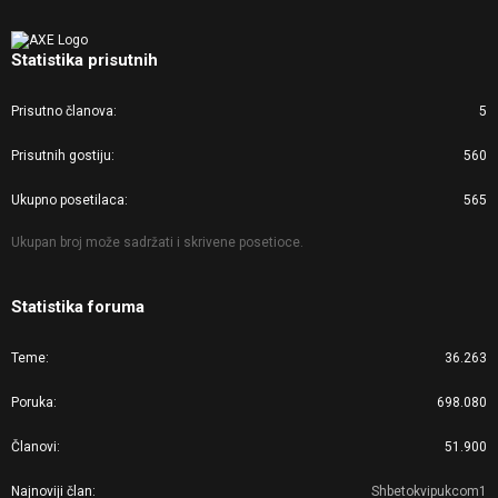
Statistika prisutnih
Prisutno članova
5
Prisutnih gostiju
560
Ukupno posetilaca
565
Ukupan broj može sadržati i skrivene posetioce.
Statistika foruma
Teme
36.263
Poruka
698.080
Članovi
51.900
Najnoviji član
Shbetokvipukcom1