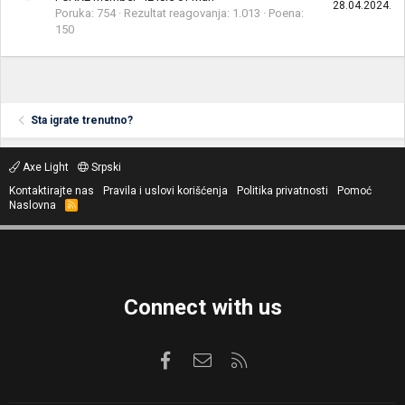
28.04.2024.
Poruka
754
Rezultat reagovanja
1.013
Poena
150
Sta igrate trenutno?
Axe Light
Srpski
Kontaktirajte nas
Pravila i uslovi korišćenja
Politika privatnosti
Pomoć
Naslovna
R
S
S
Connect with us
Facebook
Kontaktirajte nas
RSS