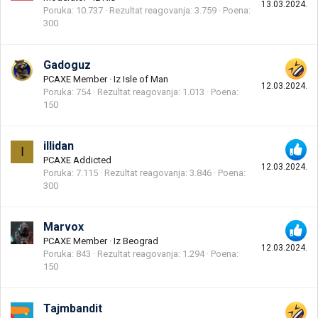
13.03.2024.
Poruka
10.737
Rezultat reagovanja
3.759
Poena
300
Gadoguz
PCAXE Member
·
Iz
Isle of Man
12.03.2024.
Poruka
754
Rezultat reagovanja
1.013
Poena
150
illidan
I
PCAXE Addicted
12.03.2024.
Poruka
7.115
Rezultat reagovanja
3.846
Poena
300
Marvox
PCAXE Member
·
Iz
Beograd
12.03.2024.
Poruka
843
Rezultat reagovanja
1.294
Poena
150
Tajmbandit