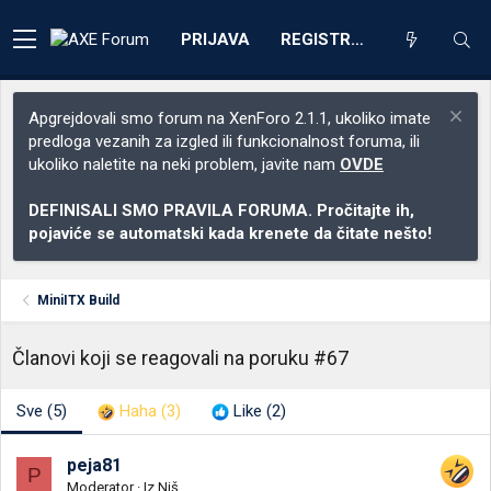
PRIJAVA
REGISTRACIJA
Apgrejdovali smo forum na XenForo 2.1.1, ukoliko imate
predloga vezanih za izgled ili funkcionalnost foruma, ili
ukoliko naletite na neki problem, javite nam
OVDE
DEFINISALI SMO PRAVILA FORUMA. Pročitajte ih,
pojaviće se automatski kada krenete da čitate nešto!
MiniITX Build
Članovi koji se reagovali na poruku #67
Sve
(5)
Haha
(3)
Like
(2)
peja81
P
Moderator
·
Iz
Niš