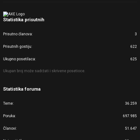
Statistika prisutnih
Prisutno članova
3
Prisutnih gostiju
622
Ukupno posetilaca
625
Ukupan broj može sadržati i skrivene posetioce.
Statistika foruma
Teme
36.259
Poruka
697.985
Članovi
51.647