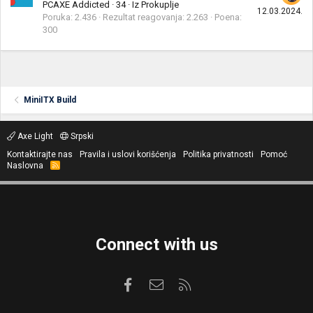
PCAXE Addicted
·
34
·
Iz
Prokuplje
12.03.2024.
Poruka
2.436
Rezultat reagovanja
2.263
Poena
300
MiniITX Build
Axe Light
Srpski
Kontaktirajte nas
Pravila i uslovi korišćenja
Politika privatnosti
Pomoć
Naslovna
R
S
S
Connect with us
Facebook
Kontaktirajte nas
RSS