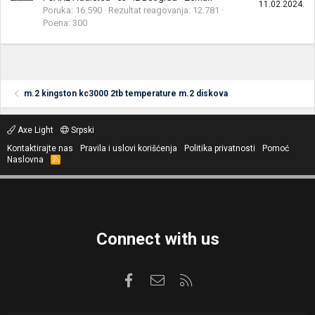
11.02.2024.
Poruka
16.590
Rezultat reagovanja
12.781
Poena
300
m.2 kingston kc3000 2tb temperature m.2 diskova
Axe Light
Srpski
Kontaktirajte nas
Pravila i uslovi korišćenja
Politika privatnosti
Pomoć
Naslovna
R
S
S
Connect with us
Facebook
Kontaktirajte nas
RSS