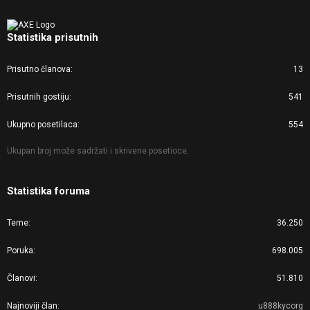
Statistika prisutnih
Prisutno članova
13
Prisutnih gostiju
541
Ukupno posetilaca
554
Ukupan broj može sadržati i skrivene posetioce.
Statistika foruma
Teme
36.250
Poruka
698.005
Članovi
51.810
Najnoviji član
u888kycorg