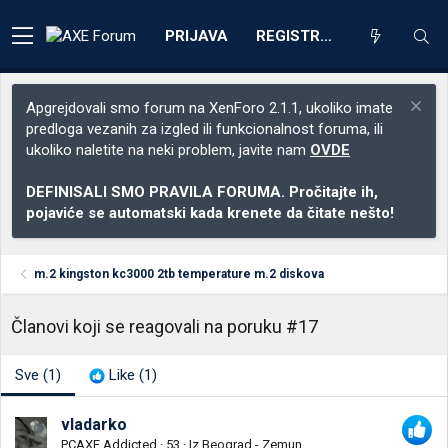
PRIJAVA
REGISTRACIJA
Apgrejdovali smo forum na XenForo 2.1.1, ukoliko imate
predloga vezanih za izgled ili funkcionalnost foruma, ili
ukoliko naletite na neki problem, javite nam
OVDE
DEFINISALI SMO PRAVILA FORUMA. Pročitajte ih,
pojaviće se automatski kada krenete da čitate nešto!
m.2 kingston kc3000 2tb temperature m.2 diskova
Članovi koji se reagovali na poruku #17
Sve
(1)
Like
(1)
vladarko
PCAXE Addicted
·
53
·
Iz
Beograd - Zemun