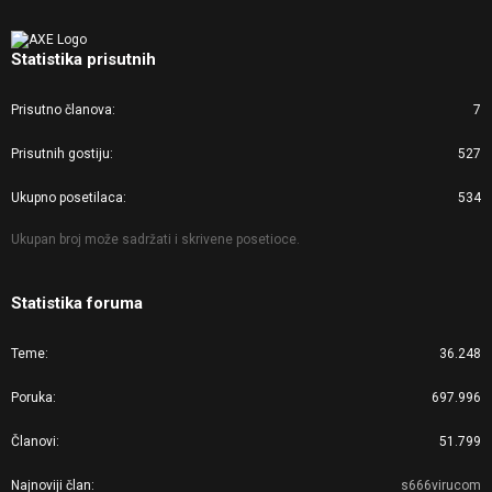
Statistika prisutnih
Prisutno članova
7
Prisutnih gostiju
527
Ukupno posetilaca
534
Ukupan broj može sadržati i skrivene posetioce.
Statistika foruma
Teme
36.248
Poruka
697.996
Članovi
51.799
Najnoviji član
s666virucom