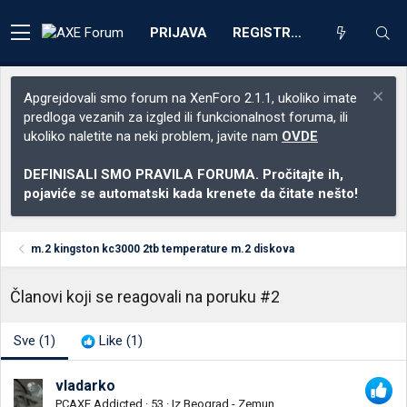
PRIJAVA
REGISTRACIJA
Apgrejdovali smo forum na XenForo 2.1.1, ukoliko imate
predloga vezanih za izgled ili funkcionalnost foruma, ili
ukoliko naletite na neki problem, javite nam
OVDE
DEFINISALI SMO PRAVILA FORUMA. Pročitajte ih,
pojaviće se automatski kada krenete da čitate nešto!
m.2 kingston kc3000 2tb temperature m.2 diskova
Članovi koji se reagovali na poruku #2
Sve
(1)
Like
(1)
vladarko
PCAXE Addicted
·
53
·
Iz
Beograd - Zemun