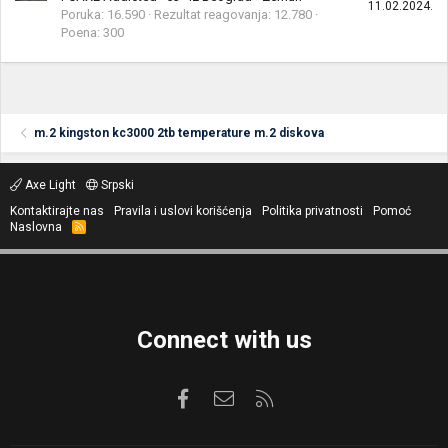
11.02.2024.
Poruka
16.590
Rezultat reagovanja
12.780
Poena
300
m.2 kingston kc3000 2tb temperature m.2 diskova
Axe Light
Srpski
Kontaktirajte nas
Pravila i uslovi korišćenja
Politika privatnosti
Pomoć
Naslovna
R
S
S
Connect with us
Facebook
Kontaktirajte nas
RSS