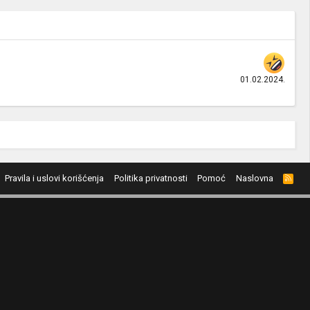
01.02.2024.
Pravila i uslovi korišćenja
Politika privatnosti
Pomoć
Naslovna
R
S
S