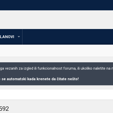
LANOVI
 vezanih za izgled ili funkcionalnost foruma, ili ukoliko naletite na
se automatski kada krenete da čitate nešto!
2592