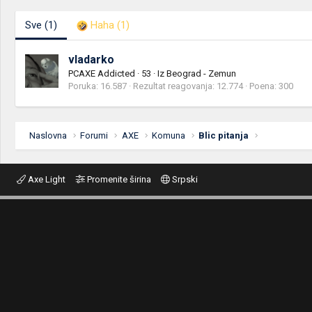
Sve
(1)
Haha
(1)
vladarko
PCAXE Addicted
·
53
·
Iz
Beograd - Zemun
Poruka
16.587
Rezultat reagovanja
12.774
Poena
300
Naslovna
Forumi
AXE
Komuna
Blic pitanja
Axe Light
Promenite širina
Srpski