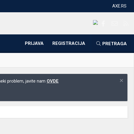
AXE.RS
Facebook
Kontakti
RS
PRIJAVA
REGISTRACIJA
PRETRAGA
 neki problem, javite nam
OVDE