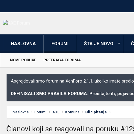
NASLOVNA
FORUMI
ŠTA JE NOVO
Č
NOVE PORUKE
PRETRAGA FORUMA
Apgrejdovali smo forum na XenForo 2.1.1, ukoliko imate predloga
DEFINISALI SMO PRAVILA FORUMA. Pročitajte ih, pojaviće 
Naslovna
Forumi
AXE
Komuna
Blic pitanja
Članovi koji se reagovali na poruku #1