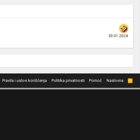
30.01.2024.
Pravila i uslovi korišćenja
Politika privatnosti
Pomoć
Naslovna
R
S
S