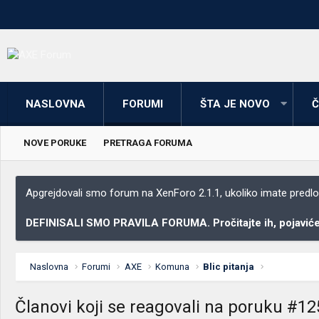
NASLOVNA
FORUMI
ŠTA JE NOVO
Č
NOVE PORUKE
PRETRAGA FORUMA
Apgrejdovali smo forum na XenForo 2.1.1, ukoliko imate predloga
DEFINISALI SMO PRAVILA FORUMA. Pročitajte ih, pojaviće 
Naslovna
Forumi
AXE
Komuna
Blic pitanja
Članovi koji se reagovali na poruku #1