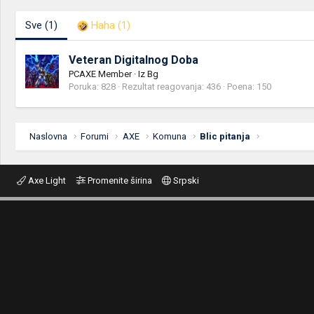
Sve
(1)
Haha
(1)
Veteran Digitalnog Doba
PCAXE Member
·
Iz
Bg
Poruka
828
Rezultat reagovanja
436
Poena
150
Naslovna
Forumi
AXE
Komuna
Blic pitanja
Axe Light
Promenite širina
Srpski