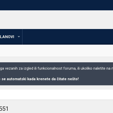
LANOVI
 vezanih za izgled ili funkcionalnost foruma, ili ukoliko naletite na
se automatski kada krenete da čitate nešto!
2551