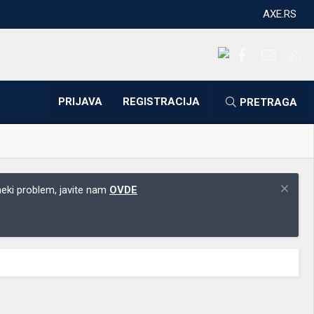
AXE.RS
Facebook
Kontakti
RS
PRIJAVA
REGISTRACIJA
PRETRAGA
 neki problem, javite nam
OVDE