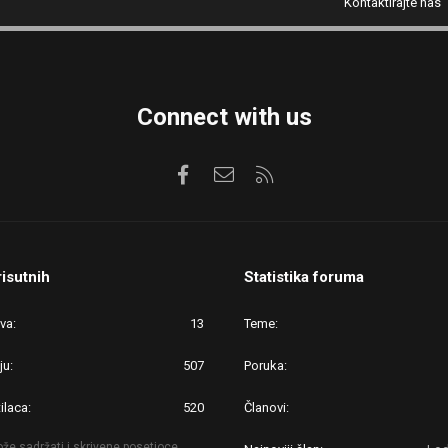
Kontaktirajte nas
Connect with us
Facebook
Kontaktirajte nas
RSS
risutnih
Statistika foruma
ova
13
Teme
ju
507
Poruka
ilaca
520
Članovi
že sadržati i skrivene posetioce.