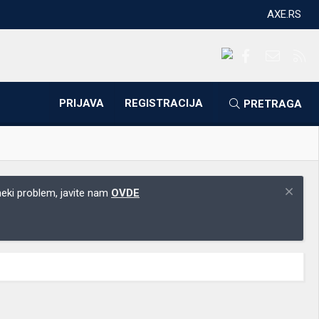
AXE.RS
Facebook
Kontakti
RS
PRIJAVA
REGISTRACIJA
PRETRAGA
 neki problem, javite nam
OVDE