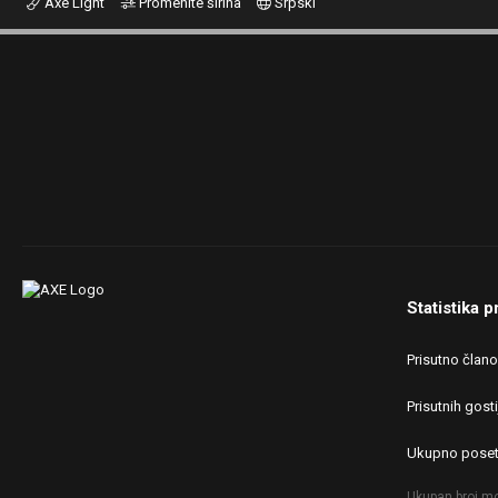
Axe Light
Promenite širina
Srpski
Statistika p
Prisutno član
Prisutnih gosti
Ukupno poset
Ukupan broj mo