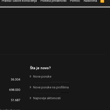
Pravila i uslovi korišćenja
Politika privatnosti
Pomoć
Naslovna
R
S
S
Šta je novo?
Nove poruke
36.304
Nove poruke na profilima
698.030
Najnovije aktivnosti
51.687