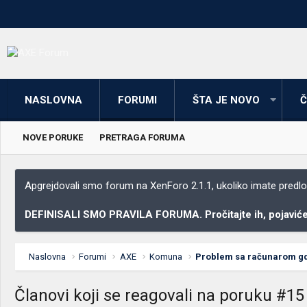
NASLOVNA
FORUMI
ŠTA JE NOVO
Č
NOVE PORUKE
PRETRAGA FORUMA
Apgrejdovali smo forum na XenForo 2.1.1, ukoliko imate predloga
DEFINISALI SMO PRAVILA FORUMA. Pročitajte ih, pojaviće 
Naslovna
Forumi
AXE
Komuna
Članovi koji se reagovali na poruku #15