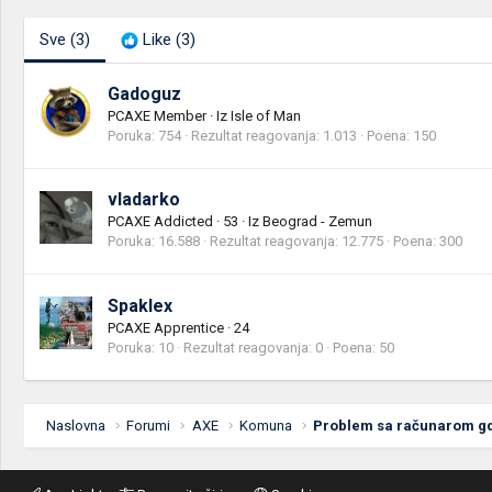
Sve
(3)
Like
(3)
Gadoguz
PCAXE Member
·
Iz
Isle of Man
Poruka
754
Rezultat reagovanja
1.013
Poena
150
vladarko
PCAXE Addicted
·
53
·
Iz
Beograd - Zemun
Poruka
16.588
Rezultat reagovanja
12.775
Poena
300
Spaklex
PCAXE Apprentice
·
24
Poruka
10
Rezultat reagovanja
0
Poena
50
Naslovna
Forumi
AXE
Komuna