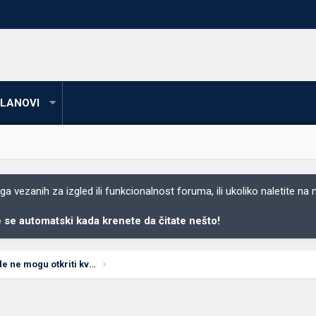
LANOVI
 vezanih za izgled ili funkcionalnost foruma, ili ukoliko naletite na
se automatski kada krenete da čitate nešto!
Problem sa računarom gde ne mogu otkriti kvar, a mislim da je matična