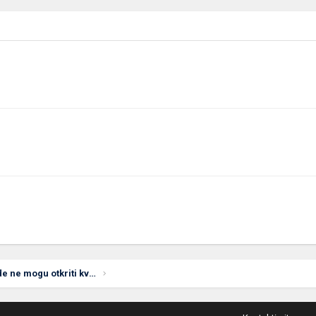
Problem sa računarom gde ne mogu otkriti kvar, a mislim da je matična