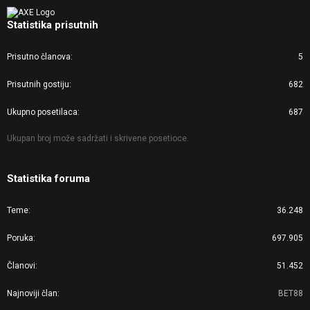
Statistika prisutnih
Prisutno članova
5
Prisutnih gostiju
682
Ukupno posetilaca
687
Ukupan broj može sadržati i skrivene posetioce.
Statistika foruma
Teme
36.248
Poruka
697.905
Članovi
51.452
Najnoviji član
BET88