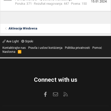
15.01.2024.
Poruka
371
Rezultat reagovanja
447
Poena
150
Aktivacija Windowsa
Axe Light
Srpski
Kontaktirajte nas
Pravila i uslovi korišćenja
Politika privatnosti
Pomoć
Naslovna
R
S
S
Connect with us
Facebook
Kontaktirajte nas
RSS