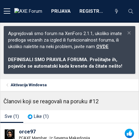
PRIJAVA
REGISTRACIJA
Apgrejdovali smo forum na XenForo 2.1.1, ukoliko imate
predloga vezanih za izgled ili funkcionalnost foruma, ili
ukoliko naletite na neki problem, javite nam
OVDE
DEFINISALI SMO PRAVILA FORUMA. Pročitajte ih,
pojaviće se automatski kada krenete da čitate nešto!
Aktivacija Windowsa
Članovi koji se reagovali na poruku #12
Sve
(1)
Like
(1)
orce97
PCAXE Member
·
Iz
Severna Makedonija