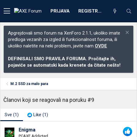
PRIJAVA
REGISTRACIJA
Apgrejdovali smo forum na XenForo 2.1.1, ukoliko imate
predloga vezanih za izgled ili funkcionalnost foruma, ili
ukoliko naletite na neki problem, javite nam
OVDE
DEFINISALI SMO PRAVILA FORUMA. Pročitajte ih,
pojaviće se automatski kada krenete da čitate nešto!
M.2 SSD za malo para
Članovi koji se reagovali na poruku #9
Sve
(1)
Like
(1)
Enigma
PCAXE Addicted