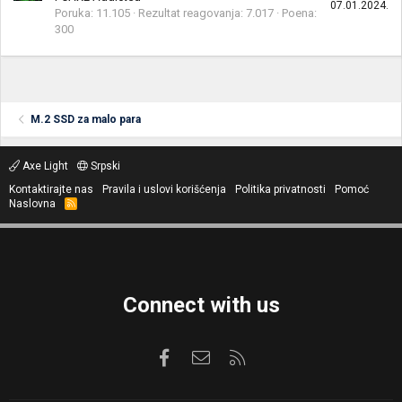
07.01.2024.
Poruka
11.105
Rezultat reagovanja
7.017
Poena
300
M.2 SSD za malo para
Axe Light
Srpski
Kontaktirajte nas
Pravila i uslovi korišćenja
Politika privatnosti
Pomoć
Naslovna
R
S
S
Connect with us
Facebook
Kontaktirajte nas
RSS