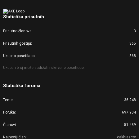
Statistika prisutnih
Prisutno članova
3
Prisutnih gostiju
865
Ukupno posetilaca
868
Ukupan broj može sadržati i skrivene posetioce.
Statistika foruma
Teme
36.248
Poruka
697.904
Članovi
51.439
Najnoviji član
cakhiazctv