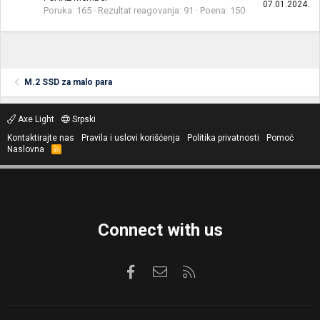
07.01.2024.
Poruka
165
Rezultat reagovanja
91
Poena
150
M.2 SSD za malo para
Axe Light
Srpski
Kontaktirajte nas
Pravila i uslovi korišćenja
Politika privatnosti
Pomoć
Naslovna
R
S
S
Connect with us
Facebook
Kontaktirajte nas
RSS