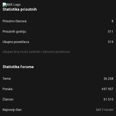
Statistika prisutnih
Prisutno članova
8
Prisutnih gostiju
511
Ukupno posetilaca
519
Ukupan broj može sadržati i skrivene posetioce.
Statistika foruma
Teme
36.258
Poruka
697.957
Članovi
51.510
Najnoviji član
bd111scom