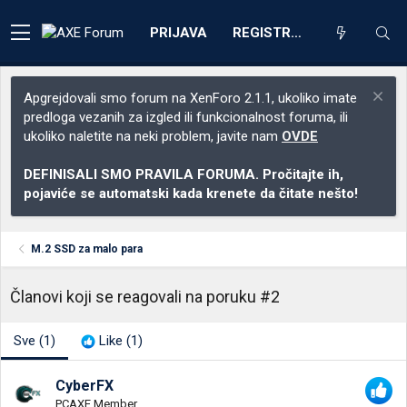
PRIJAVA
REGISTRACIJA
Apgrejdovali smo forum na XenForo 2.1.1, ukoliko imate
predloga vezanih za izgled ili funkcionalnost foruma, ili
ukoliko naletite na neki problem, javite nam
OVDE
DEFINISALI SMO PRAVILA FORUMA. Pročitajte ih,
pojaviće se automatski kada krenete da čitate nešto!
M.2 SSD za malo para
Članovi koji se reagovali na poruku #2
Sve
(1)
Like
(1)
CyberFX
PCAXE Member