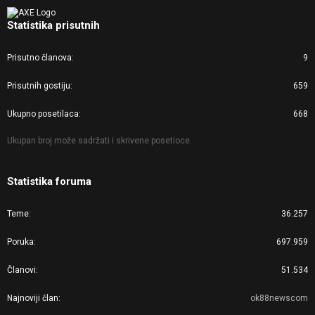
Statistika prisutnih
Prisutno članova
9
Prisutnih gostiju
659
Ukupno posetilaca
668
Ukupan broj može sadržati i skrivene posetioce.
Statistika foruma
Teme
36.257
Poruka
697.959
Članovi
51.534
Najnoviji član
ok88newscom