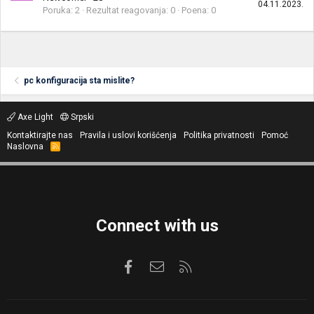
04.11.2023.
Poruka
2
Rezultat reagovanja
0
Poena
0
pc konfiguracija sta mislite?
Axe Light
Srpski
Kontaktirajte nas
Pravila i uslovi korišćenja
Politika privatnosti
Pomoć
Naslovna
R
S
S
Connect with us
Facebook
Kontaktirajte nas
RSS