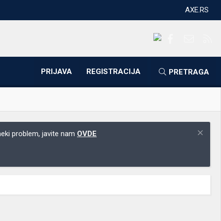
AXE.RS
Facebook
Kontakti
RS
PRIJAVA
REGISTRACIJA
PRETRAGA
 neki problem, javite nam
OVDE