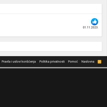
01.11.2023.
Pravila i uslovi korišćenja
Politika privatnosti
Pomoć
Naslovna
R
S
S