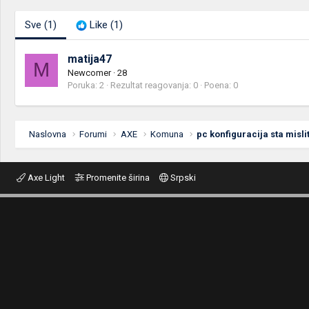
Sve
(1)
Like
(1)
matija47
M
Newcomer
·
28
Poruka
2
Rezultat reagovanja
0
Poena
0
Naslovna
Forumi
AXE
Komuna
pc konfiguracija sta misli
Axe Light
Promenite širina
Srpski