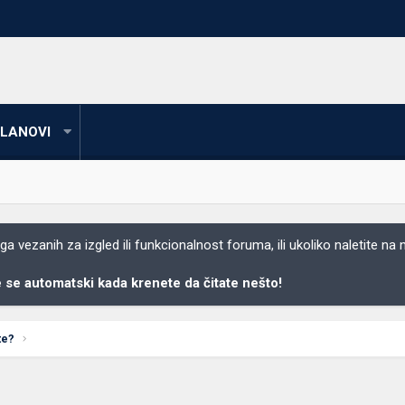
LANOVI
 vezanih za izgled ili funkcionalnost foruma, ili ukoliko naletite na
se automatski kada krenete da čitate nešto!
te?