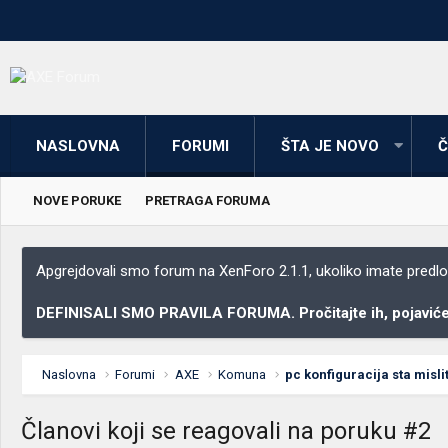
NASLOVNA
FORUMI
ŠTA JE NOVO
Č
NOVE PORUKE
PRETRAGA FORUMA
Apgrejdovali smo forum na XenForo 2.1.1, ukoliko imate predloga
DEFINISALI SMO PRAVILA FORUMA. Pročitajte ih, pojaviće 
Naslovna
Forumi
AXE
Komuna
pc konfiguracija sta misli
Članovi koji se reagovali na poruku #2