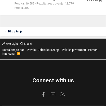
10.10.2023.
Poruka
16.589
Rezultat reagovanja
12.779
Poena
300
Blic pitanja
Axe Light
Srpski
Kontaktirajte nas
Pravila i uslovi korišćenja
Politika privatnosti
Pomoć
Naslovna
R
S
S
Connect with us
Facebook
Kontaktirajte nas
RSS