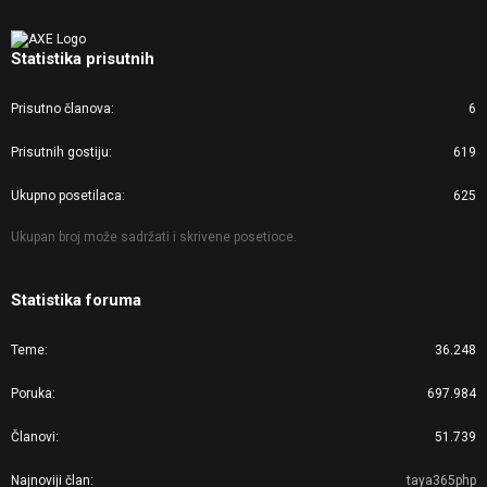
Statistika prisutnih
Prisutno članova
6
Prisutnih gostiju
619
Ukupno posetilaca
625
Ukupan broj može sadržati i skrivene posetioce.
Statistika foruma
Teme
36.248
Poruka
697.984
Članovi
51.739
Najnoviji član
taya365php