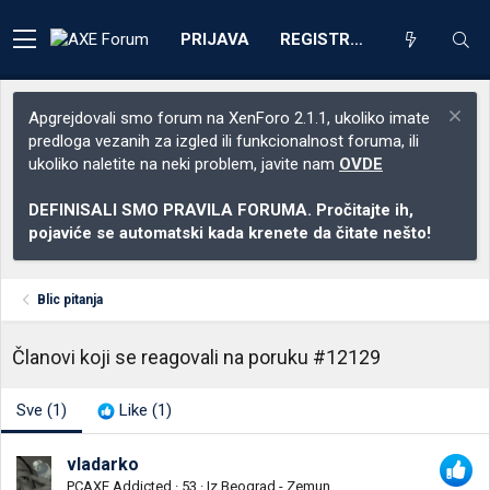
PRIJAVA
REGISTRACIJA
Apgrejdovali smo forum na XenForo 2.1.1, ukoliko imate
predloga vezanih za izgled ili funkcionalnost foruma, ili
ukoliko naletite na neki problem, javite nam
OVDE
DEFINISALI SMO PRAVILA FORUMA. Pročitajte ih,
pojaviće se automatski kada krenete da čitate nešto!
Blic pitanja
Članovi koji se reagovali na poruku #12129
Sve
(1)
Like
(1)
vladarko
PCAXE Addicted
·
53
·
Iz
Beograd - Zemun