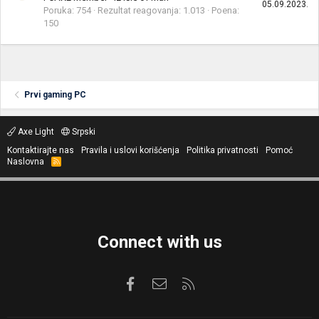
05.09.2023.
Poruka
754
Rezultat reagovanja
1.013
Poena
150
Prvi gaming PC
Axe Light
Srpski
Kontaktirajte nas
Pravila i uslovi korišćenja
Politika privatnosti
Pomoć
Naslovna
R
S
S
Connect with us
Facebook
Kontaktirajte nas
RSS