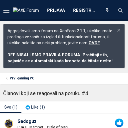
PRIJAVA
REGISTRACIJA
Apgrejdovali smo forum na XenForo 2.1.1, ukoliko imate
predloga vezanih za izgled ili funkcionalnost foruma, ili
ukoliko naletite na neki problem, javite nam
OVDE
DEFINISALI SMO PRAVILA FORUMA. Pročitajte ih,
pojaviće se automatski kada krenete da čitate nešto!
Prvi gaming PC
Članovi koji se reagovali na poruku #4
Sve
(1)
Like
(1)
Gadoguz
PCAXE Member
·
Iz
Isle of Man