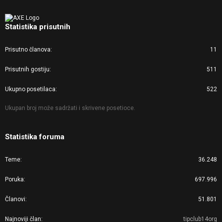
Statistika prisutnih
Prisutno članova
11
Prisutnih gostiju
511
Ukupno posetilaca
522
Ukupan broj može sadržati i skrivene posetioce.
Statistika foruma
Teme
36.248
Poruka
697.996
Članovi
51.801
Najnoviji član
tipclub14org