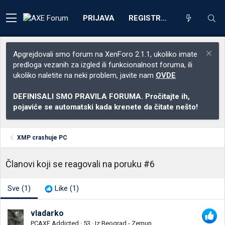
PRIJAVA
REGISTRACIJA
Apgrejdovali smo forum na XenForo 2.1.1, ukoliko imate
predloga vezanih za izgled ili funkcionalnost foruma, ili
ukoliko naletite na neki problem, javite nam
OVDE
DEFINISALI SMO PRAVILA FORUMA. Pročitajte ih,
pojaviće se automatski kada krenete da čitate nešto!
XMP crashuje PC
Članovi koji se reagovali na poruku #6
Sve
(1)
Like
(1)
vladarko
PCAXE Addicted
·
53
·
Iz
Beograd - Zemun