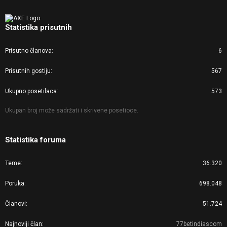
Statistika prisutnih
Prisutno članova
6
Prisutnih gostiju
567
Ukupno posetilaca
573
Ukupan broj može sadržati i skrivene posetioce.
Statistika foruma
Teme
36.320
Poruka
698.048
Članovi
51.724
Najnoviji član
77betindiascom