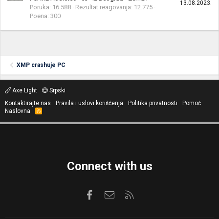
13.08.2023.
Poruka
16.588
Rezultat reagovanja
12.775
Poena
300
XMP crashuje PC
Axe Light
Srpski
Kontaktirajte nas
Pravila i uslovi korišćenja
Politika privatnosti
Pomoć
Naslovna
R
S
S
Connect with us
Facebook
Kontaktirajte nas
RSS