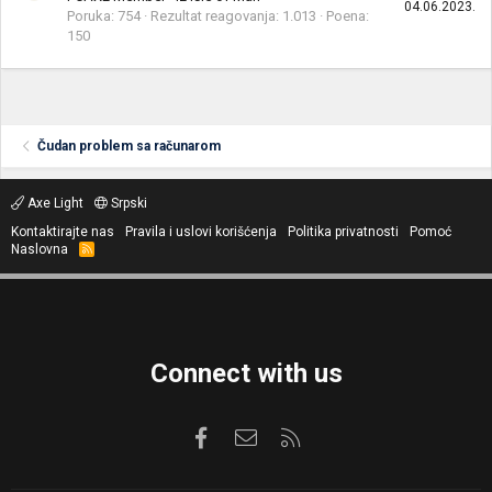
04.06.2023.
Poruka
754
Rezultat reagovanja
1.013
Poena
150
Čudan problem sa računarom
Axe Light
Srpski
Kontaktirajte nas
Pravila i uslovi korišćenja
Politika privatnosti
Pomoć
Naslovna
R
S
S
Connect with us
Facebook
Kontaktirajte nas
RSS