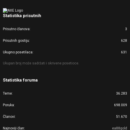
Statistika prisutnih
Prisutno članova
3
Prisutnih gostiju
628
Ukupno posetilaca
631
Ukupan broj može sadržati i skrivene posetioce.
Statistika foruma
Teme
36.283
Poruka
698.009
Članovi
51.670
Najnoviji član
ea88gold