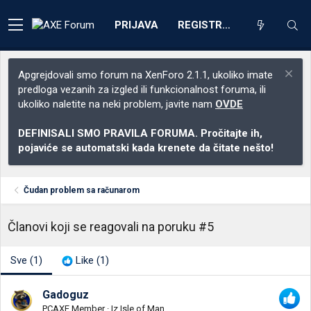
PRIJAVA
REGISTRACIJA
Apgrejdovali smo forum na XenForo 2.1.1, ukoliko imate
predloga vezanih za izgled ili funkcionalnost foruma, ili
ukoliko naletite na neki problem, javite nam
OVDE
DEFINISALI SMO PRAVILA FORUMA. Pročitajte ih,
pojaviće se automatski kada krenete da čitate nešto!
Čudan problem sa računarom
Članovi koji se reagovali na poruku #5
Sve
(1)
Like
(1)
Gadoguz
PCAXE Member
·
Iz
Isle of Man