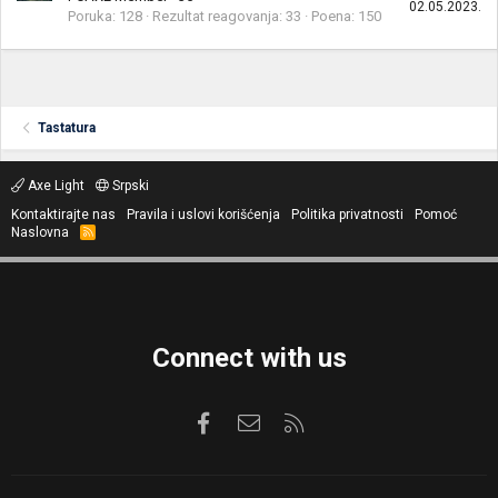
02.05.2023.
Poruka
128
Rezultat reagovanja
33
Poena
150
Tastatura
Axe Light
Srpski
Kontaktirajte nas
Pravila i uslovi korišćenja
Politika privatnosti
Pomoć
Naslovna
R
S
S
Connect with us
Facebook
Kontaktirajte nas
RSS