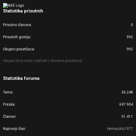
Statistika prisutnih
Prisutno članova
0
Prisutnih gostiju
992
Ukupno posetilaca
992
Ukupan broj može sadržati i skrivene posetioce.
Statistika foruma
Teme
36.248
Poruka
697.904
Članovi
51.411
Najnoviji član
termacirlu1977