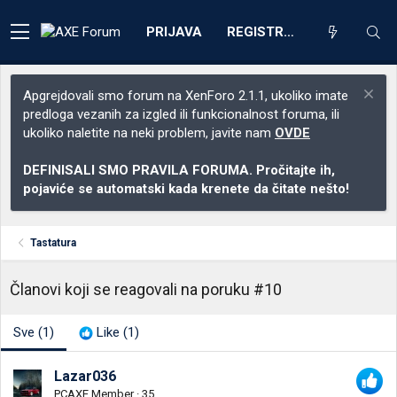
PRIJAVA
REGISTRACIJA
Apgrejdovali smo forum na XenForo 2.1.1, ukoliko imate
predloga vezanih za izgled ili funkcionalnost foruma, ili
ukoliko naletite na neki problem, javite nam
OVDE
DEFINISALI SMO PRAVILA FORUMA. Pročitajte ih,
pojaviće se automatski kada krenete da čitate nešto!
Tastatura
Članovi koji se reagovali na poruku #10
Sve
(1)
Like
(1)
Lazar036
PCAXE Member
·
35