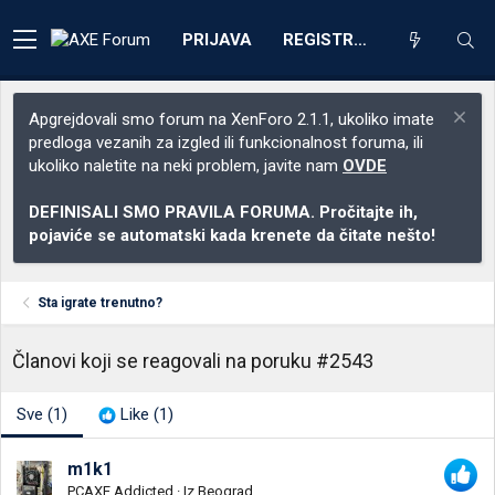
PRIJAVA
REGISTRACIJA
Apgrejdovali smo forum na XenForo 2.1.1, ukoliko imate
predloga vezanih za izgled ili funkcionalnost foruma, ili
ukoliko naletite na neki problem, javite nam
OVDE
DEFINISALI SMO PRAVILA FORUMA. Pročitajte ih,
pojaviće se automatski kada krenete da čitate nešto!
Sta igrate trenutno?
Članovi koji se reagovali na poruku #2543
Sve
(1)
Like
(1)
m1k1
PCAXE Addicted
·
Iz
Beograd