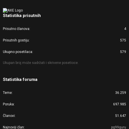
Statistika prisutnih
Prisutno članova
4
Prisutnih gostiju
575
Ukupno posetilaca
579
Ukupan broj može sadržati i skrivene posetioce.
Statistika foruma
Teme
36.259
Poruka
697.985
Članovi
51.647
Najnoviji član
pg99guru