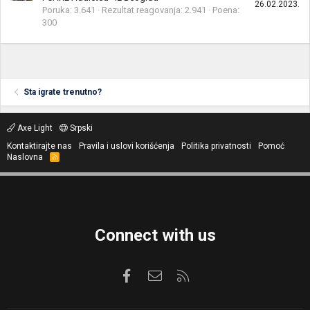
26.02.2023.
Poruka
3.641
Rezultat reagovanja
2.941
Poena
300
Sta igrate trenutno?
Axe Light
Srpski
Kontaktirajte nas
Pravila i uslovi korišćenja
Politika privatnosti
Pomoć
Naslovna
R
S
S
Connect with us
Facebook
Kontaktirajte nas
RSS