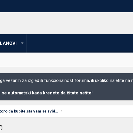
LANOVI
 vezanih za izgled ili funkcionalnost foruma, ili ukoliko naletite na
se automatski kada krenete da čitate nešto!
Sta planirate uskoro da kupite,sta vam se svidja,sta bi zeleli da kupite tj. na sta ste "bacili oko"!? :)
0