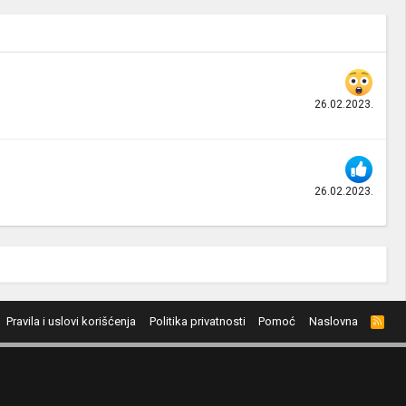
26.02.2023.
26.02.2023.
Pravila i uslovi korišćenja
Politika privatnosti
Pomoć
Naslovna
R
S
S