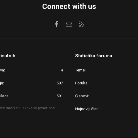
Connect with us
Facebook
Kontaktirajte nas
RSS
risutnih
Statistika foruma
ova
4
Teme
ju
587
Poruka
ilaca
591
Članovi
že sadržati i skrivene posetioce.
Najnoviji član