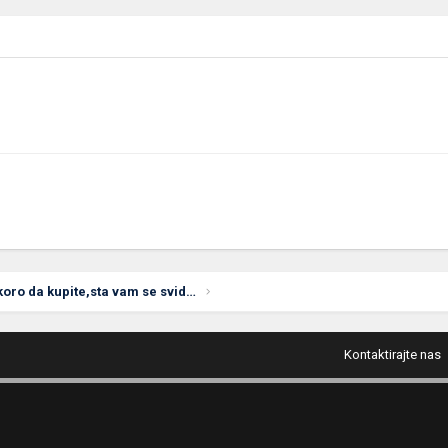
Sta planirate uskoro da kupite,sta vam se svidja,sta bi zeleli da kupite tj. na sta ste "bacili oko"!? :)
Kontaktirajte nas