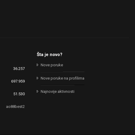
Šta je novo?
Nove poruke
36.257
Nove poruke na profilima
697.959
Najnovije aktivnosti
51.530
ao88best2