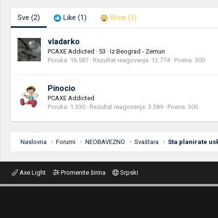
Sve
(2)
Like
(1)
Wow
(1)
vladarko
PCAXE Addicted
·
53
·
Iz
Beograd - Zemun
Poruka
16.587
Rezultat reagovanja
12.774
Poena
300
Pinocio
PCAXE Addicted
Poruka
1.330
Rezultat reagovanja
3.389
Poena
300
Naslovna
Forumi
NEOBAVEZNO
Svaštara
Axe Light
Promenite širina
Srpski