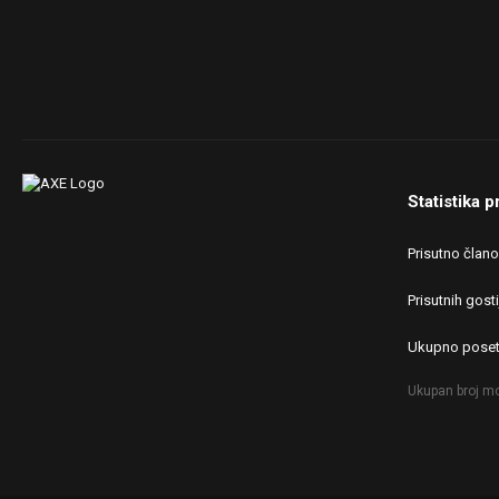
Statistika p
Prisutno član
Prisutnih gosti
Ukupno poset
Ukupan broj mo