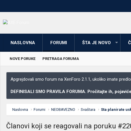
NASLOVNA
FORUMI
ŠTA JE NOVO
Č
NOVE PORUKE
PRETRAGA FORUMA
Apgrejdovali smo forum na XenForo 2.1.1, ukoliko imate predloga
DEFINISALI SMO PRAVILA FORUMA. Pročitajte ih, pojaviće 
Naslovna
Forumi
NEOBAVEZNO
Svaštara
Članovi koji se reagovali na poruku #22