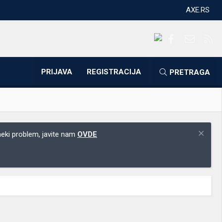
AXE.RS
Facebook
Kontakti
RS
PRIJAVA
REGISTRACIJA
PRETRAGA
 neki problem, javite nam
OVDE