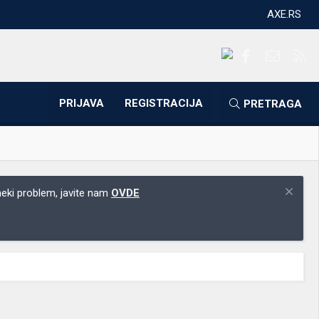
AXE.RS
Facebook
Kontakti
RS
PRIJAVA
REGISTRACIJA
PRETRAGA
 neki problem, javite nam
OVDE