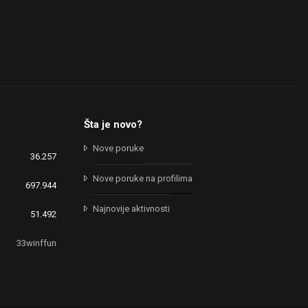
Šta je novo?
Nove poruke
36.257
Nove poruke na profilima
697.944
Najnovije aktivnosti
51.492
33winffun