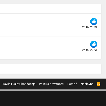
26.02.2023.
25.02.2023.
Pravila i uslovi korišćenja
Politika privatnosti
Pomoć
Naslovna
R
S
S