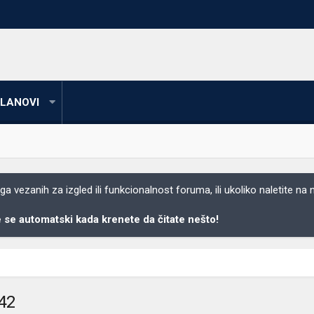
LANOVI
 vezanih za izgled ili funkcionalnost foruma, ili ukoliko naletite na
se automatski kada krenete da čitate nešto!
542