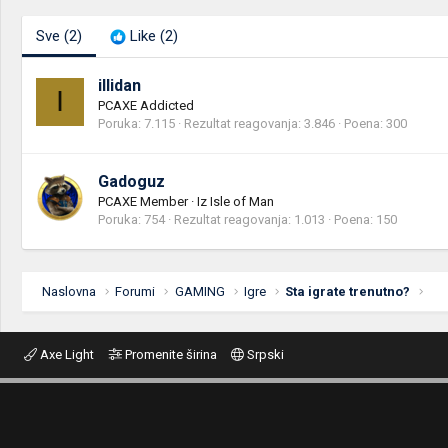
Sve
(2)
Like
(2)
illidan
I
PCAXE Addicted
Poruka
7.115
Rezultat reagovanja
3.846
Poena
300
Gadoguz
PCAXE Member
·
Iz
Isle of Man
Poruka
754
Rezultat reagovanja
1.013
Poena
150
Naslovna
Forumi
GAMING
Igre
Sta igrate trenutno?
Axe Light
Promenite širina
Srpski