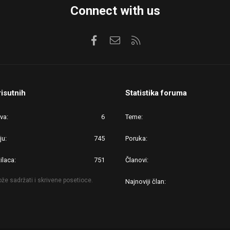
Connect with us
Facebook
Kontaktirajte nas
RSS
risutnih
Statistika foruma
ova
6
Teme
ju
745
Poruka
ilaca
751
Članovi
že sadržati i skrivene posetioce.
Najnoviji član