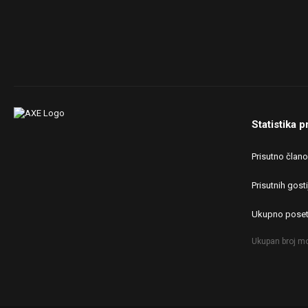
Statistika p
Prisutno član
Prisutnih gosti
Ukupno poset
Ukupan broj mo