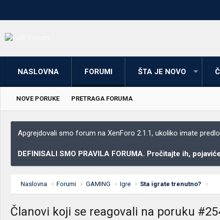
NASLOVNA
FORUMI
ŠTA JE NOVO
Č
NOVE PORUKE
PRETRAGA FORUMA
Apgrejdovali smo forum na XenForo 2.1.1, ukoliko imate predloga
DEFINISALI SMO PRAVILA FORUMA. Pročitajte ih, pojaviće 
Naslovna
Forumi
GAMING
Igre
Sta igrate trenutno?
Članovi koji se reagovali na poruku #2