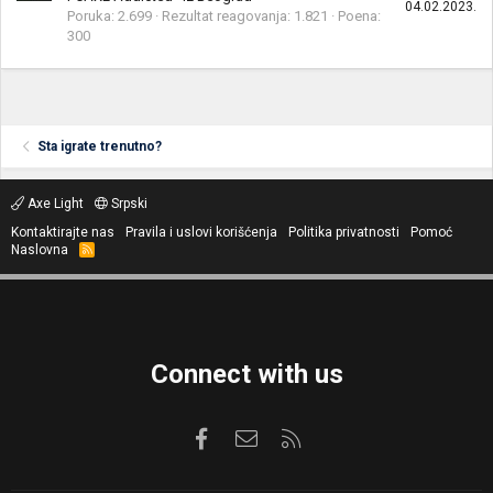
04.02.2023.
Poruka
2.699
Rezultat reagovanja
1.821
Poena
300
Sta igrate trenutno?
Axe Light
Srpski
Kontaktirajte nas
Pravila i uslovi korišćenja
Politika privatnosti
Pomoć
Naslovna
R
S
S
Connect with us
Facebook
Kontaktirajte nas
RSS