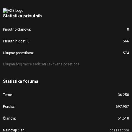
Statistika prisutnih
Prisutno članova
8
Prisutnih gostiju
566
Ukupno posetilaca
574
Ukupan broj može sadržati i skrivene posetioce.
Statistika foruma
Teme
36.258
Poruka
697.957
Članovi
51.510
Najnoviji član
bd111scom