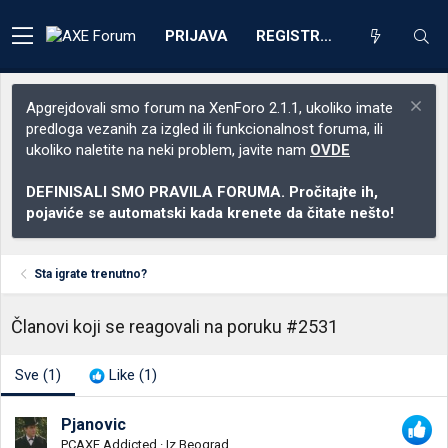
PRIJAVA
REGISTRACIJA
Apgrejdovali smo forum na XenForo 2.1.1, ukoliko imate
predloga vezanih za izgled ili funkcionalnost foruma, ili
ukoliko naletite na neki problem, javite nam
OVDE
DEFINISALI SMO PRAVILA FORUMA. Pročitajte ih,
pojaviće se automatski kada krenete da čitate nešto!
Sta igrate trenutno?
Članovi koji se reagovali na poruku #2531
Sve
(1)
Like
(1)
Pjanovic
PCAXE Addicted
·
Iz
Beograd