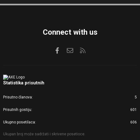
S
S
Connect with us
Facebook
Kontaktirajte nas
RSS
Statistika prisutnih
Prisutno članova
5
Prisutnih gostiju
601
Ukupno posetilaca
606
Ukupan broj može sadržati i skrivene posetioce.