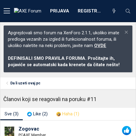
PRIJAVA
REGISTRACIJA
Apgrejdovali smo forum na XenForo 2.1.1, ukoliko imate
predloga vezanih za izgled ili funkcionalnost foruma, ili
ukoliko naletite na neki problem, javite nam
OVDE
DEFINISALI SMO PRAVILA FORUMA. Pročitajte ih,
pojaviće se automatski kada krenete da čitate nešto!
Da li uzeti ovaj pc
Članovi koji se reagovali na poruku #11
Sve
(3)
Like
(2)
Haha
(1)
Zogovac
PCAXE Member