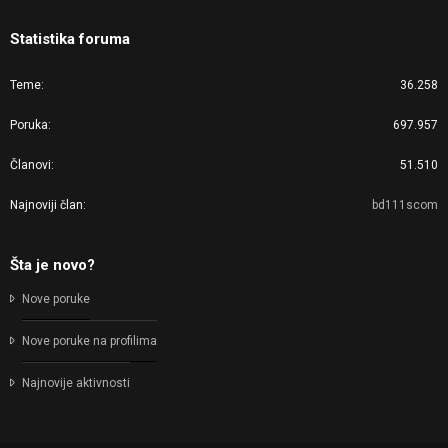
Statistika foruma
Teme
36.258
Poruka
697.957
Članovi
51.510
Najnoviji član
bd111scom
Šta je novo?
Nove poruke
Nove poruke na profilima
Najnovije aktivnosti