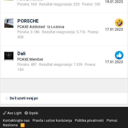
18.01.2023.
Poruka
164
Rezultat reagovanja
220
Poena
150
PORSCHE
PCAXE Addicted
·
Iz
Loznica
17.01.2023.
Poruka
3.186
Rezultat reagovanja
5.716
Poena
300
Dali
PCAXE Member
17.01.2023.
Poruka
487
Rezultat reagovanja
1.359
Poena
150
Da li uzeti ovaj pc
Axe Light
Srpski
Kontaktirajte nas
Pravila i uslovi korišćenja
Politika privatnosti
Pomoć
Naslovna
R