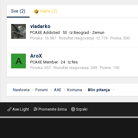
Sve
(2)
Haha
(2)
vladarko
PCAXE Addicted
·
53
·
Iz
Beograd - Zemun
Poruka
16.587
Rezultat reagovanja
12.774
Poena
300
AroX
A
PCAXE Member
·
24
·
Iz
Nis
Poruka
657
Rezultat reagovanja
549
Poena
150
Naslovna
Forumi
AXE
Komuna
Blic pitanja
Axe Light
Promenite širina
Srpski