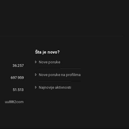
Šta je novo?
Nove poruke
36.257
Nove poruke na profilima
697.959
Najnovije aktivnosti
51.513
uu88t2com