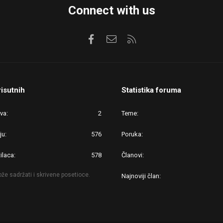
Connect with us
Facebook
Kontaktirajte nas
RSS
risutnih
Statistika foruma
ova
2
Teme
ju
576
Poruka
ilaca
578
Članovi
že sadržati i skrivene posetioce.
Najnoviji član