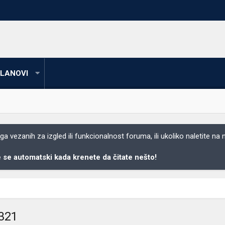
LANOVI
 vezanih za izgled ili funkcionalnost foruma, ili ukoliko naletite na
se automatski kada krenete da čitate nešto!
1321