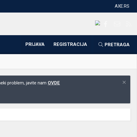
AXE.RS
Facebook
Kontakti
RS
PRIJAVA
REGISTRACIJA
PRETRAGA
 neki problem, javite nam
OVDE