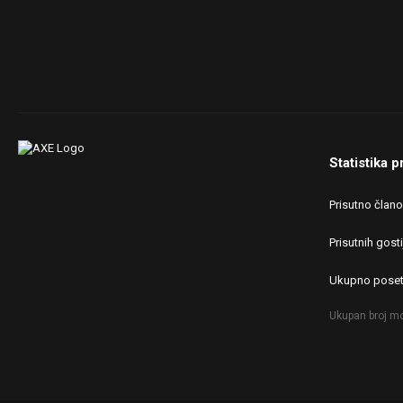
Statistika p
Prisutno član
Prisutnih gosti
Ukupno poset
Ukupan broj mo