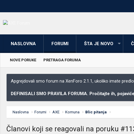
NASLOVNA
FORUMI
ŠTA JE NOVO
Č
NOVE PORUKE
PRETRAGA FORUMA
Apgrejdovali smo forum na XenForo 2.1.1, ukoliko imate predloga
DEFINISALI SMO PRAVILA FORUMA. Pročitajte ih, pojaviće 
Naslovna
Forumi
AXE
Komuna
Blic pitanja
Članovi koji se reagovali na poruku #1