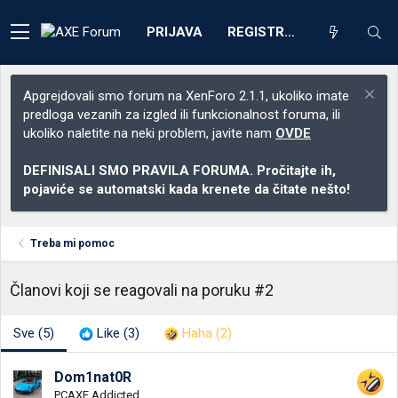
PRIJAVA
REGISTRACIJA
Apgrejdovali smo forum na XenForo 2.1.1, ukoliko imate
predloga vezanih za izgled ili funkcionalnost foruma, ili
ukoliko naletite na neki problem, javite nam
OVDE
DEFINISALI SMO PRAVILA FORUMA. Pročitajte ih,
pojaviće se automatski kada krenete da čitate nešto!
Treba mi pomoc
Članovi koji se reagovali na poruku #2
Sve
(5)
Like
(3)
Haha
(2)
Dom1nat0R
PCAXE Addicted