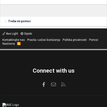
Treba mi pomoc
Axe Light
Srpski
Kontaktirajte nas
Pravila i uslovi korišćenja
Politika privatnosti
Pomoć
Naslovna
R
S
S
Connect with us
Facebook
Kontaktirajte nas
RSS