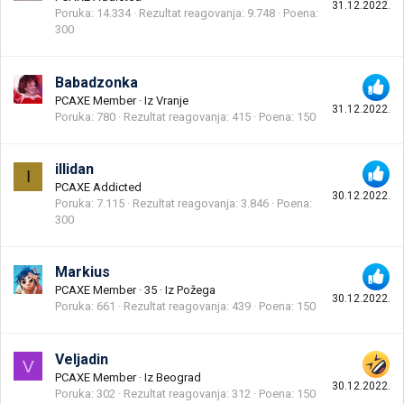
31.12.2022.
Poruka
14.334
Rezultat reagovanja
9.748
Poena
300
Babadzonka
PCAXE Member
·
Iz
Vranje
31.12.2022.
Poruka
780
Rezultat reagovanja
415
Poena
150
illidan
I
PCAXE Addicted
30.12.2022.
Poruka
7.115
Rezultat reagovanja
3.846
Poena
300
Markius
PCAXE Member
·
35
·
Iz
Požega
30.12.2022.
Poruka
661
Rezultat reagovanja
439
Poena
150
Veljadin
V
PCAXE Member
·
Iz
Beograd
30.12.2022.
Poruka
302
Rezultat reagovanja
312
Poena
150