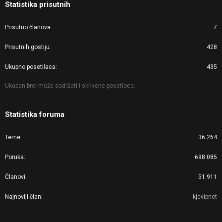
Statistika prisutnih
Prisutno članova
7
Prisutnih gostiju
428
Ukupno posetilaca
435
Ukupan broj može sadržati i skrivene posetioce.
Statistika foruma
Teme
36.264
Poruka
698.085
Članovi
51.911
Najnoviji član
kjcvipnet