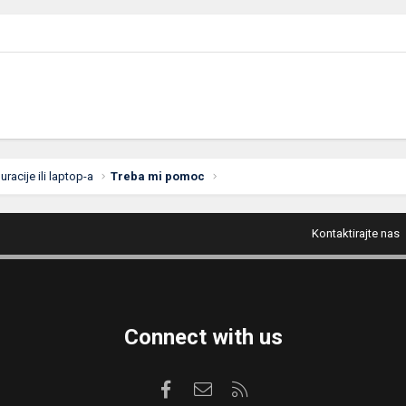
acije ili laptop-a
Treba mi pomoc
Kontaktirajte nas
Connect with us
Facebook
Kontaktirajte nas
RSS