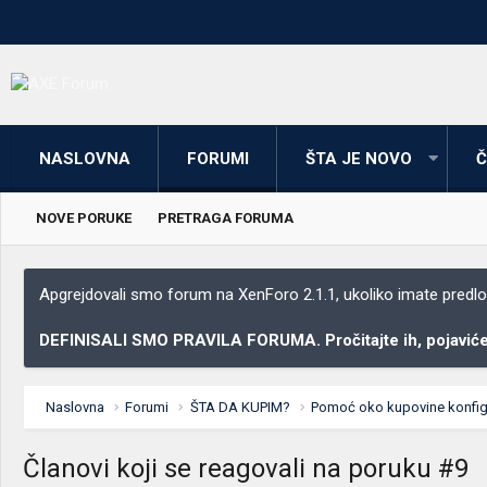
NASLOVNA
FORUMI
ŠTA JE NOVO
Č
NOVE PORUKE
PRETRAGA FORUMA
Apgrejdovali smo forum na XenForo 2.1.1, ukoliko imate predloga
DEFINISALI SMO PRAVILA FORUMA. Pročitajte ih, pojaviće 
Naslovna
Forumi
ŠTA DA KUPIM?
Pomoć oko kupovine konfigur
Članovi koji se reagovali na poruku #9