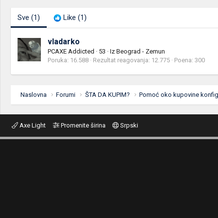
Sve
(1)
Like
(1)
vladarko
PCAXE Addicted
·
53
·
Iz
Beograd - Zemun
Poruka
16.588
Rezultat reagovanja
12.775
Poena
300
Naslovna
Forumi
ŠTA DA KUPIM?
Pomoć oko kupovine konfigur
Axe Light
Promenite širina
Srpski