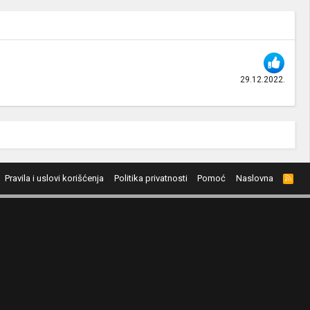
29.12.2022.
Pravila i uslovi korišćenja
Politika privatnosti
Pomoć
Naslovna
R
S
S