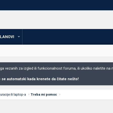
LANOVI
 vezanih za izgled ili funkcionalnost foruma, ili ukoliko naletite na
se automatski kada krenete da čitate nešto!
acije ili laptop-a
Treba mi pomoc