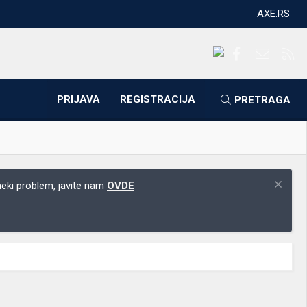
AXE.RS
Facebook
Kontakti
RS
PRIJAVA
REGISTRACIJA
PRETRAGA
 neki problem, javite nam
OVDE