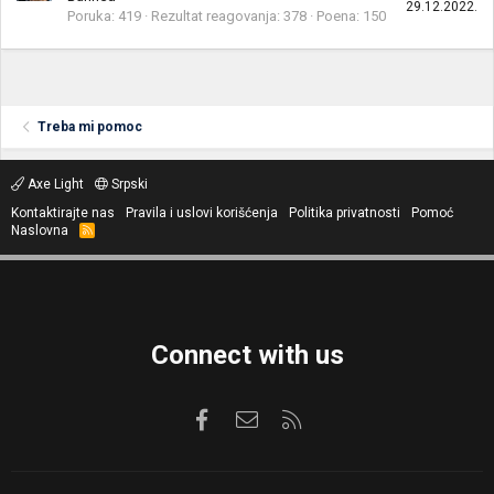
29.12.2022.
Poruka
419
Rezultat reagovanja
378
Poena
150
Treba mi pomoc
Axe Light
Srpski
Kontaktirajte nas
Pravila i uslovi korišćenja
Politika privatnosti
Pomoć
Naslovna
R
S
S
Connect with us
Facebook
Kontaktirajte nas
RSS