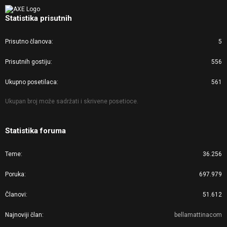
Statistika prisutnih
Prisutno članova
5
Prisutnih gostiju
556
Ukupno posetilaca
561
Ukupan broj može sadržati i skrivene posetioce.
Statistika foruma
Teme
36.256
Poruka
697.979
Članovi
51.612
Najnoviji član
bellamattinacom