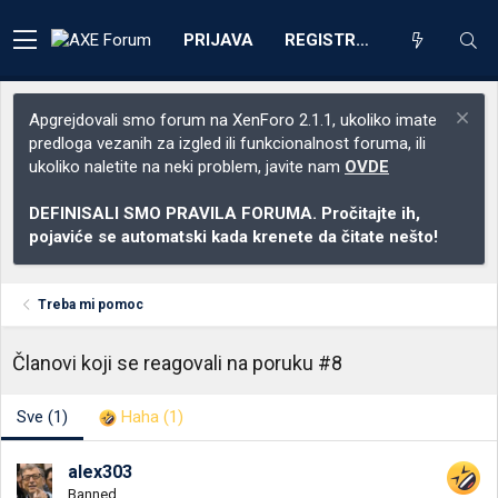
PRIJAVA
REGISTRACIJA
Apgrejdovali smo forum na XenForo 2.1.1, ukoliko imate
predloga vezanih za izgled ili funkcionalnost foruma, ili
ukoliko naletite na neki problem, javite nam
OVDE
DEFINISALI SMO PRAVILA FORUMA. Pročitajte ih,
pojaviće se automatski kada krenete da čitate nešto!
Treba mi pomoc
Članovi koji se reagovali na poruku #8
Sve
(1)
Haha
(1)
alex303
Banned