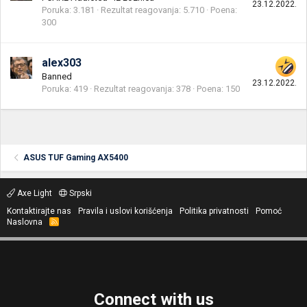
23.12.2022.
Poruka
3.181
Rezultat reagovanja
5.710
Poena
300
alex303
Banned
23.12.2022.
Poruka
419
Rezultat reagovanja
378
Poena
150
ASUS TUF Gaming AX5400
Axe Light
Srpski
Kontaktirajte nas
Pravila i uslovi korišćenja
Politika privatnosti
Pomoć
Naslovna
R
S
S
Connect with us