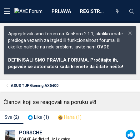
PRIJAVA
REGISTRACIJA
Apgrejdovali smo forum na XenForo 2.1.1, ukoliko imate
predloga vezanih za izgled ili funkcionalnost foruma, ili
ukoliko naletite na neki problem, javite nam
OVDE
DEFINISALI SMO PRAVILA FORUMA. Pročitajte ih,
pojaviće se automatski kada krenete da čitate nešto!
ASUS TUF Gaming AX5400
Članovi koji se reagovali na poruku #8
Sve
(2)
Like
(1)
Haha
(1)
PORSCHE
PCAXE Addicted
·
Iz
Loznica