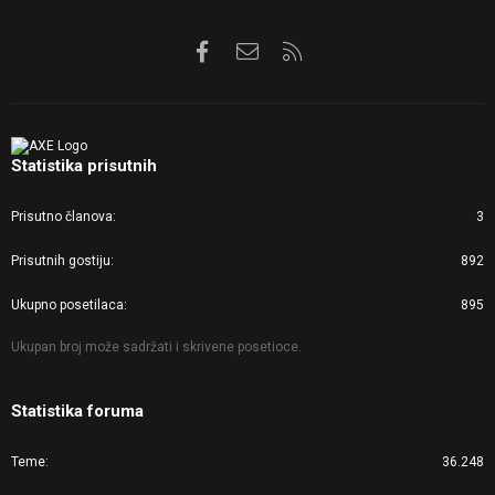
Facebook
Kontaktirajte nas
RSS
Statistika prisutnih
Prisutno članova
3
Prisutnih gostiju
892
Ukupno posetilaca
895
Ukupan broj može sadržati i skrivene posetioce.
Statistika foruma
Teme
36.248