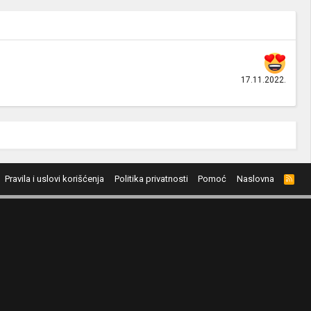
17.11.2022.
Pravila i uslovi korišćenja
Politika privatnosti
Pomoć
Naslovna
R
S
S