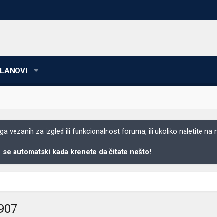
LANOVI
 vezanih za izgled ili funkcionalnost foruma, ili ukoliko naletite na
se automatski kada krenete da čitate nešto!
0907