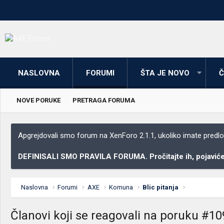
NASLOVNA
FORUMI
ŠTA JE NOVO
Č
NOVE PORUKE
PRETRAGA FORUMA
Apgrejdovali smo forum na XenForo 2.1.1, ukoliko imate predloga
DEFINISALI SMO PRAVILA FORUMA. Pročitajte ih, pojaviće 
Naslovna
Forumi
AXE
Komuna
Blic pitanja
Članovi koji se reagovali na poruku #1