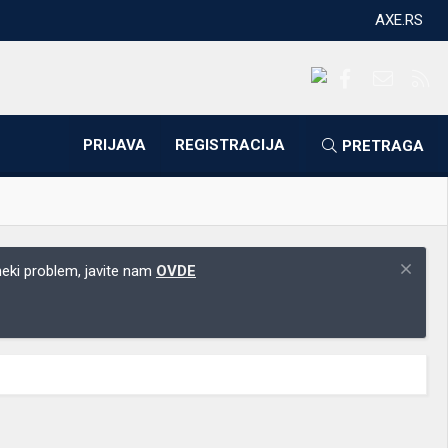
AXE.RS
Facebook
Kontakti
RS
PRIJAVA
REGISTRACIJA
PRETRAGA
 neki problem, javite nam
OVDE