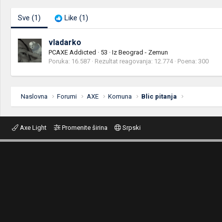
Sve
(1)
Like
(1)
vladarko
PCAXE Addicted
·
53
·
Iz
Beograd - Zemun
Poruka
16.587
Rezultat reagovanja
12.774
Poena
300
Naslovna
Forumi
AXE
Komuna
Blic pitanja
Axe Light
Promenite širina
Srpski