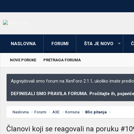
NASLOVNA
FORUMI
ŠTA JE NOVO
Č
NOVE PORUKE
PRETRAGA FORUMA
Apgrejdovali smo forum na XenForo 2.1.1, ukoliko imate predloga
DEFINISALI SMO PRAVILA FORUMA. Pročitajte ih, pojaviće 
Naslovna
Forumi
AXE
Komuna
Blic pitanja
Članovi koji se reagovali na poruku #1