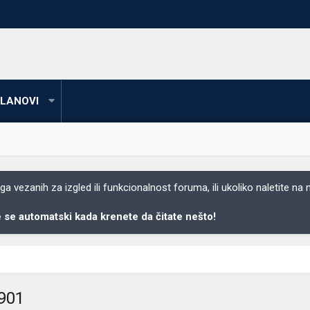
LANOVI
 vezanih za izgled ili funkcionalnost foruma, ili ukoliko naletite na
se automatski kada krenete da čitate nešto!
0901