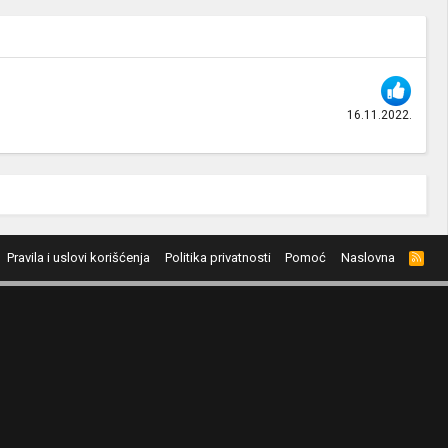
16.11.2022.
Pravila i uslovi korišćenja
Politika privatnosti
Pomoć
Naslovna
R
S
S