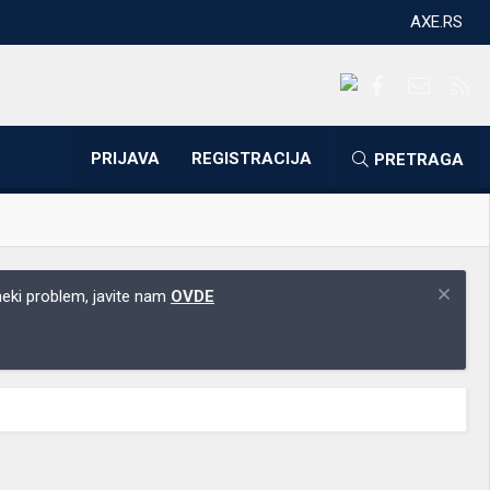
AXE.RS
Facebook
Kontakti
RS
PRIJAVA
REGISTRACIJA
PRETRAGA
 neki problem, javite nam
OVDE