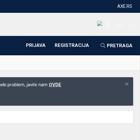
AXE.RS
Facebook
Kontakti
RS
PRIJAVA
REGISTRACIJA
PRETRAGA
 neki problem, javite nam
OVDE