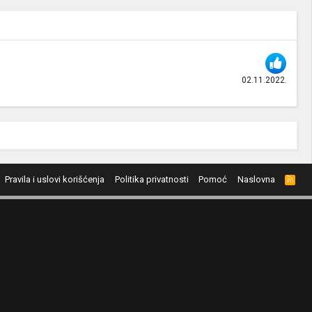
02.11.2022.
Pravila i uslovi korišćenja
Politika privatnosti
Pomoć
Naslovna
R
S
S