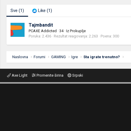
Sve
(1)
Like
(1)
Tajmbandit
PCAXE Addicted
·
34
·
Iz
Prokuplje
Poruka
2.436
Rezultat reagovanja
2.263
Poena
300
Naslovna
Forumi
GAMING
Igre
Sta igrate trenutno?
Axe Light
Promenite širina
Srpski