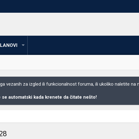
LANOVI
 vezanih za izgled ili funkcionalnost foruma, ili ukoliko naletite na
se automatski kada krenete da čitate nešto!
428