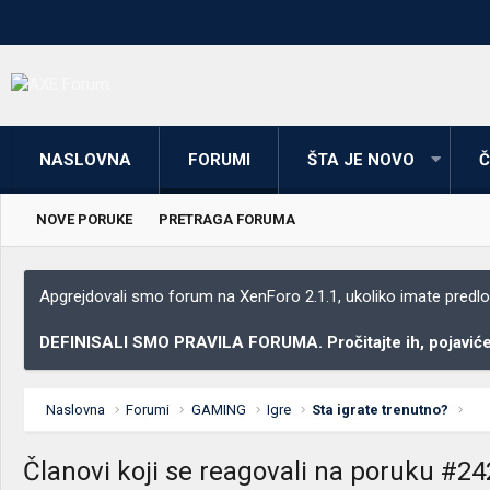
NASLOVNA
FORUMI
ŠTA JE NOVO
Č
NOVE PORUKE
PRETRAGA FORUMA
Apgrejdovali smo forum na XenForo 2.1.1, ukoliko imate predloga
DEFINISALI SMO PRAVILA FORUMA. Pročitajte ih, pojaviće 
Naslovna
Forumi
GAMING
Igre
Sta igrate trenutno?
Članovi koji se reagovali na poruku #2