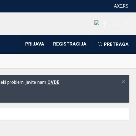
AXE.RS
Facebook
Kontakti
RS
PRIJAVA
REGISTRACIJA
PRETRAGA
 neki problem, javite nam
OVDE