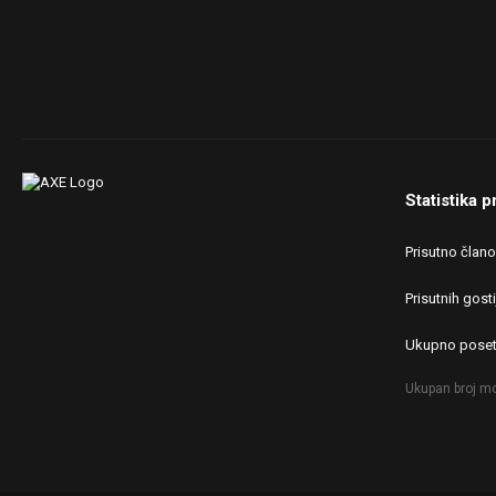
Statistika p
Prisutno član
Prisutnih gosti
Ukupno poset
Ukupan broj mo