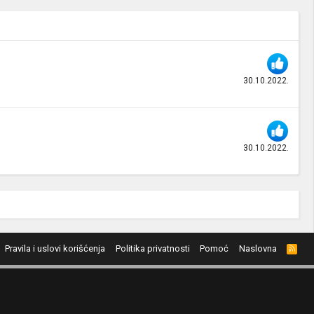
30.10.2022.
30.10.2022.
Pravila i uslovi korišćenja
Politika privatnosti
Pomoć
Naslovna
R
S
S