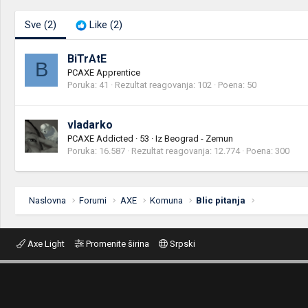
Sve
(2)
Like
(2)
BiTrAtE
B
PCAXE Apprentice
Poruka
41
Rezultat reagovanja
102
Poena
50
vladarko
PCAXE Addicted
·
53
·
Iz
Beograd - Zemun
Poruka
16.587
Rezultat reagovanja
12.774
Poena
300
Naslovna
Forumi
AXE
Komuna
Blic pitanja
Axe Light
Promenite širina
Srpski