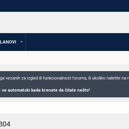
LANOVI
 vezanih za izgled ili funkcionalnost foruma, ili ukoliko naletite na
se automatski kada krenete da čitate nešto!
0804