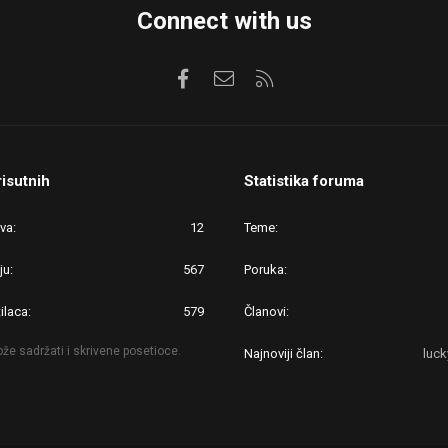
Connect with us
Facebook
Kontaktirajte nas
RSS
risutnih
Statistika foruma
ova
12
Teme
ju
567
Poruka
ilaca
579
Članovi
že sadržati i skrivene posetioce.
Najnoviji član
luc