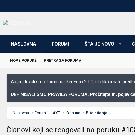
NASLOVNA
FORUMI
ŠTA JE NOVO
Č
NOVE PORUKE
PRETRAGA FORUMA
Apgrejdovali smo forum na XenForo 2.1.1, ukoliko imate predloga
DEFINISALI SMO PRAVILA FORUMA. Pročitajte ih, pojaviće 
Naslovna
Forumi
AXE
Komuna
Blic pitanja
Članovi koji se reagovali na poruku #1