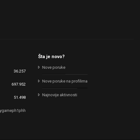
Šta je novo?
Nove poruke
36.257
Nove poruke na profilima
697.952
Najnovije aktivnosti
51.498
kygameph1phh