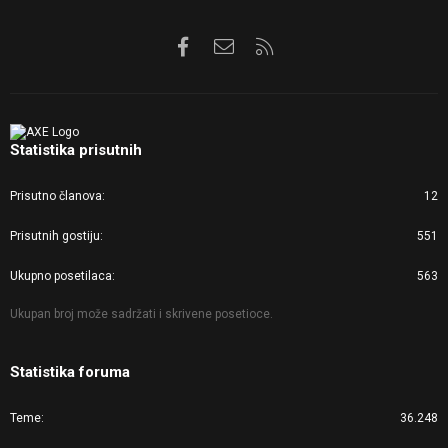
Facebook
Kontaktirajte nas
RSS
Statistika prisutnih
Prisutno članova
12
Prisutnih gostiju
551
Ukupno posetilaca
563
Ukupan broj može sadržati i skrivene posetioce.
Statistika foruma
Teme
36.248