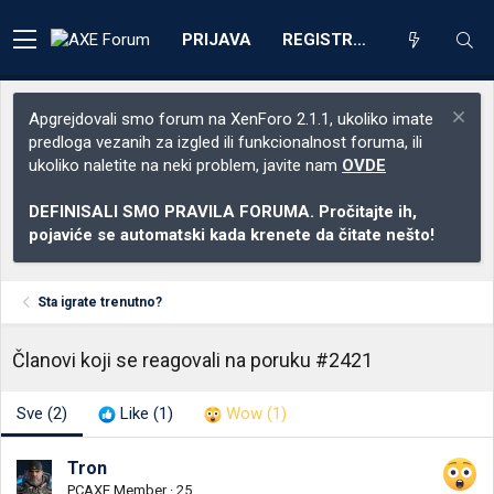
PRIJAVA
REGISTRACIJA
Apgrejdovali smo forum na XenForo 2.1.1, ukoliko imate
predloga vezanih za izgled ili funkcionalnost foruma, ili
ukoliko naletite na neki problem, javite nam
OVDE
DEFINISALI SMO PRAVILA FORUMA. Pročitajte ih,
pojaviće se automatski kada krenete da čitate nešto!
Sta igrate trenutno?
Članovi koji se reagovali na poruku #2421
Sve
(2)
Like
(1)
Wow
(1)
Tron
PCAXE Member
·
25