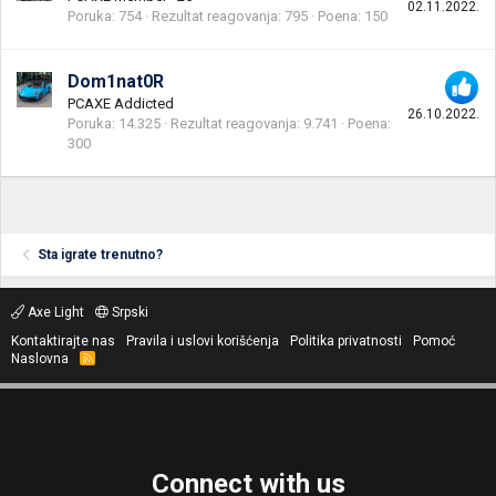
02.11.2022.
Poruka
754
Rezultat reagovanja
795
Poena
150
Dom1nat0R
PCAXE Addicted
26.10.2022.
Poruka
14.325
Rezultat reagovanja
9.741
Poena
300
Sta igrate trenutno?
Axe Light
Srpski
Kontaktirajte nas
Pravila i uslovi korišćenja
Politika privatnosti
Pomoć
Naslovna
R
S
S
Connect with us