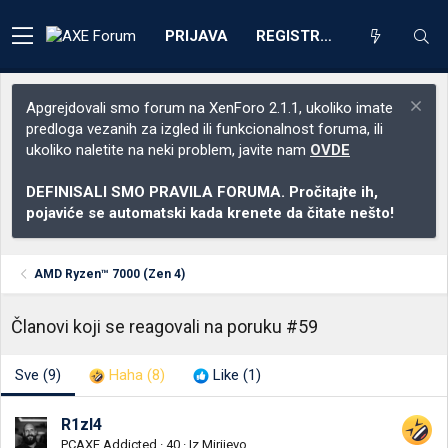
PRIJAVA
REGISTRACIJA
Apgrejdovali smo forum na XenForo 2.1.1, ukoliko imate
predloga vezanih za izgled ili funkcionalnost foruma, ili
ukoliko naletite na neki problem, javite nam
OVDE
DEFINISALI SMO PRAVILA FORUMA. Pročitajte ih,
pojaviće se automatski kada krenete da čitate nešto!
AMD Ryzen™ 7000 (Zen 4)
Članovi koji se reagovali na poruku #59
Sve
(9)
Haha
(8)
Like
(1)
R1zl4
PCAXE Addicted
·
40
·
Iz
Mirijevo