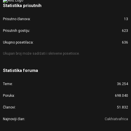
Statistika prisutnih
Prisutno članova
13
Prisutnih gostiju
623
Ukupno posetilaca
636
Ukupan broj može sadržati i skrivene posetioce.
Statistika foruma
Teme
36.254
Poruka
698.040
Članovi
51.832
Najnoviji član
Cakhiatvafrica