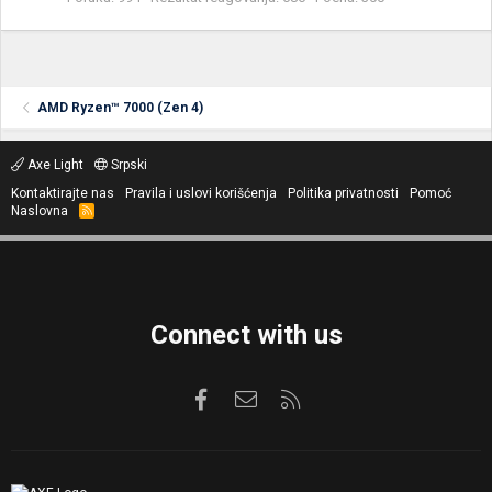
AMD Ryzen™ 7000 (Zen 4)
Axe Light
Srpski
Kontaktirajte nas
Pravila i uslovi korišćenja
Politika privatnosti
Pomoć
Naslovna
R
S
S
Connect with us
Facebook
Kontaktirajte nas
RSS