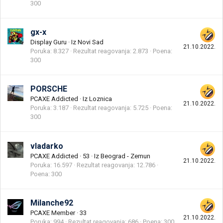
300
gx-x
Display Guru
·
Iz
Novi Sad
21.10.2022.
Poruka
8.327
Rezultat reagovanja
2.873
Poena
300
PORSCHE
PCAXE Addicted
·
Iz
Loznica
21.10.2022.
Poruka
3.187
Rezultat reagovanja
5.725
Poena
300
vladarko
PCAXE Addicted
·
53
·
Iz
Beograd - Zemun
21.10.2022.
Poruka
16.597
Rezultat reagovanja
12.786
Poena
300
Milanche92
PCAXE Member
·
33
21.10.2022.
Poruka
994
Rezultat reagovanja
686
Poena
300