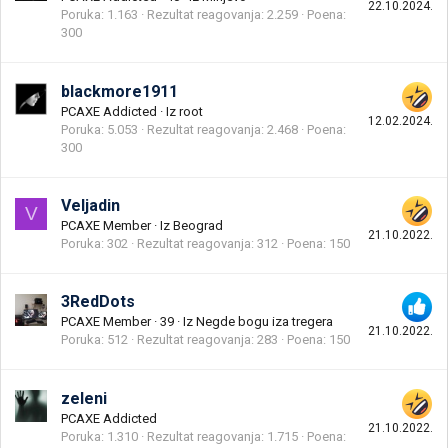
22.10.2024.
Poruka
1.163
Rezultat reagovanja
2.259
Poena
300
blackmore1911
PCAXE Addicted
·
Iz
root
12.02.2024.
Poruka
5.053
Rezultat reagovanja
2.468
Poena
300
Veljadin
V
PCAXE Member
·
Iz
Beograd
21.10.2022.
Poruka
302
Rezultat reagovanja
312
Poena
150
3RedDots
PCAXE Member
·
39
·
Iz
Negde bogu iza tregera
21.10.2022.
Poruka
512
Rezultat reagovanja
283
Poena
150
zeleni
PCAXE Addicted
21.10.2022.
Poruka
1.310
Rezultat reagovanja
1.715
Poena