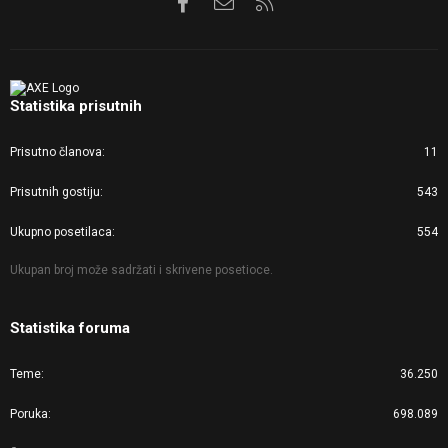
Facebook
Kontaktirajte nas
RSS
Statistika prisutnih
Prisutno članova
11
Prisutnih gostiju
543
Ukupno posetilaca
554
Ukupan broj može sadržati i skrivene posetioce.
Statistika foruma
Teme
36.250
Poruka
698.089