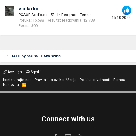
vladarko
PCAXE Addicted
·
53
·
Iz
Beograd - Zemun
15.10.2022.
Poruka
16.598
Rezultat reagovanja
12.788
Poena
300
HALO by neSSa - CMWS2022
Axe Light
Srpski
Kontaktirajte nas
Pravila i uslovi korišćenja
Politika privatnosti
Pomoć
Naslovna
R
S
S
Connect with us