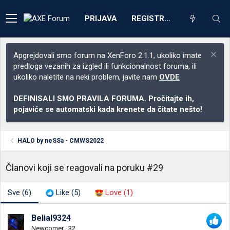
PRIJAVA
REGISTRACIJA
Apgrejdovali smo forum na XenForo 2.1.1, ukoliko imate
predloga vezanih za izgled ili funkcionalnost foruma, ili
ukoliko naletite na neki problem, javite nam
OVDE
DEFINISALI SMO PRAVILA FORUMA. Pročitajte ih,
pojaviće se automatski kada krenete da čitate nešto!
HALO by neSSa - CMWS2022
Članovi koji se reagovali na poruku #29
Sve
(6)
Like
(5)
Love
(1)
Belial9324
Newcomer
·
32