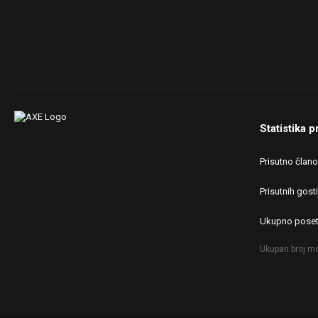
Statistika p
Prisutno član
Prisutnih gosti
Ukupno poset
Ukupan broj mo