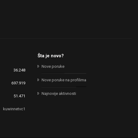
Šta je novo?
Nove poruke
36.248
Nove poruke na profilima
697.919
Najnovije aktivnosti
51.471
kuwinnetvc1