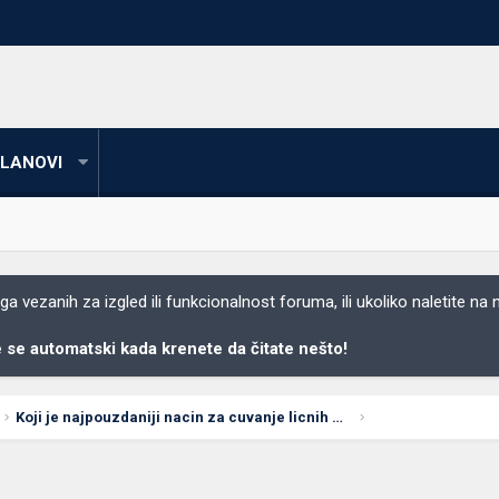
LANOVI
 vezanih za izgled ili funkcionalnost foruma, ili ukoliko naletite na
se automatski kada krenete da čitate nešto!
Koji je najpouzdaniji nacin za cuvanje licnih podataka?