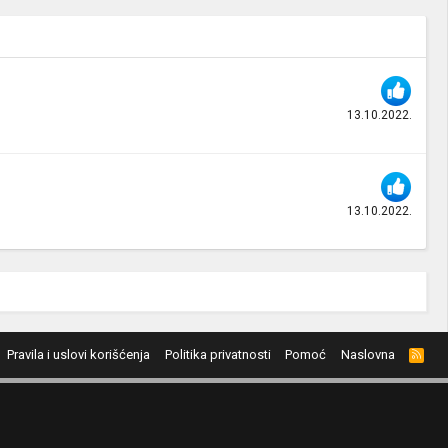
13.10.2022.
13.10.2022.
Pravila i uslovi korišćenja
Politika privatnosti
Pomoć
Naslovna
R
S
S