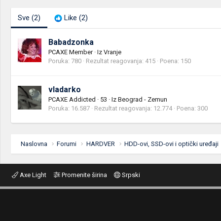
Sve
(2)
Like
(2)
Babadzonka
PCAXE Member
·
Iz
Vranje
Poruka
780
Rezultat reagovanja
415
Poena
150
vladarko
PCAXE Addicted
·
53
·
Iz
Beograd - Zemun
Poruka
16.587
Rezultat reagovanja
12.774
Poena
300
Naslovna
Forumi
HARDVER
HDD-ovi, SSD-ovi i optički uređaji
Axe Light
Promenite širina
Srpski