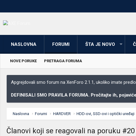
NASLOVNA
FORUMI
ŠTA JE NOVO
Č
NOVE PORUKE
PRETRAGA FORUMA
Apgrejdovali smo forum na XenForo 2.1.1, ukoliko imate predloga
DEFINISALI SMO PRAVILA FORUMA. Pročitajte ih, pojaviće 
Naslovna
Forumi
HARDVER
HDD-ovi, SSD-ovi i optički uređaji
Članovi koji se reagovali na poruku #20