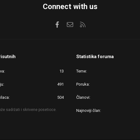
Connect with us
Facebook
Kontaktirajte nas
RSS
risutnih
Statistika foruma
ova
13
Teme
ju
491
Poruka
ilaca
504
Članovi
že sadržati i skrivene posetioce.
Najnoviji član