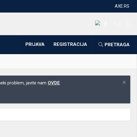
AXE.RS
Facebook
Kontakti
RS
PRIJAVA
REGISTRACIJA
PRETRAGA
 neki problem, javite nam
OVDE