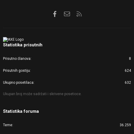
Facebook
Kontaktirajte nas
RSS
Statistika prisutnih
Prisutno članova
8
Prisutnih gostiju
624
Ukupno posetilaca
632
Ukupan broj može sadržati i skrivene posetioce.
Statistika foruma
Teme
36.259