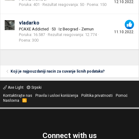
12.10.2022.
Poruka
401
Rezultat reagovanja
50
Poena
150
vladarko
PCAXE Addicted
·
53
·
Iz
Beograd - Zemun
11.10.2022.
Poruka
16.587
Rezultat reagovanja
12.774
Poena
300
Koji je najpouzdaniji nacin za cuvanje licnih podataka?
Axe Light
Srpski
Kontaktirajte nas
Pravila i uslovi korišćenja
Politika privatnosti
Pomoć
Naslovna
R
S
S
Connect with us