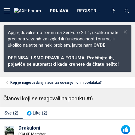
PRIJAVA
REGISTRACIJA
Apgrejdovali smo forum na XenForo 2.1.1, ukoliko imate
predloga vezanih za izgled ili funkcionalnost foruma, ili
ukoliko naletite na neki problem, javite nam
OVDE
DEFINISALI SMO PRAVILA FORUMA. Pročitajte ih,
pojaviće se automatski kada krenete da čitate nešto!
Koji je najpouzdaniji nacin za cuvanje licnih podataka?
Članovi koji se reagovali na poruku #6
Sve
(2)
Like
(2)
Drakuloni
PCAXE Member