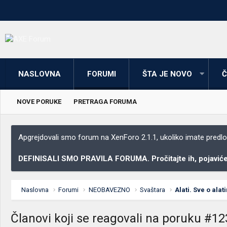
NASLOVNA
FORUMI
ŠTA JE NOVO
Č
NOVE PORUKE
PRETRAGA FORUMA
Apgrejdovali smo forum na XenForo 2.1.1, ukoliko imate predloga
DEFINISALI SMO PRAVILA FORUMA. Pročitajte ih, pojaviće 
Naslovna
Forumi
NEOBAVEZNO
Svaštara
Alati. Sve o alat
Članovi koji se reagovali na poruku #12