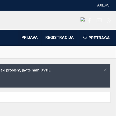
AXE.RS
Facebook
Kontakti
RS
PRIJAVA
REGISTRACIJA
PRETRAGA
 neki problem, javite nam
OVDE