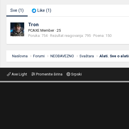
Sve
(1)
Like
(1)
Tron
PCAXE Member
·
25
Poruka
754
Rezultat reagovanja
795
Poena
150
Naslovna
Forumi
NEOBAVEZNO
Svaštara
Alati. Sve o alat
Axe Light
Promenite širina
Srpski