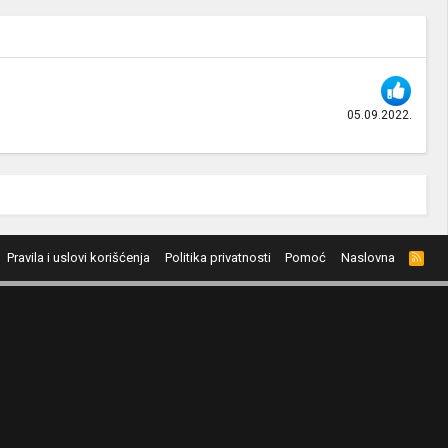
05.09.2022.
Pravila i uslovi korišćenja
Politika privatnosti
Pomoć
Naslovna
R
S
S