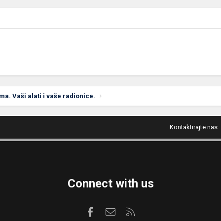
ima. Vaši alati i vaše radionice.
Kontaktirajte nas
Connect with us
Facebook
Kontaktirajte nas
RSS