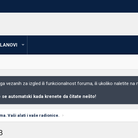
LANOVI
 vezanih za izgled ili funkcionalnost foruma, ili ukoliko naletite na
se automatski kada krenete da čitate nešto!
ima. Vaši alati i vaše radionice.
3