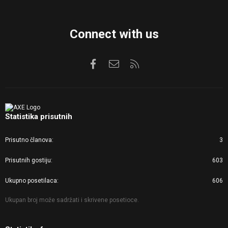
Connect with us
Facebook
Kontaktirajte nas
RSS
Statistika prisutnih
Prisutno članova
3
Prisutnih gostiju
603
Ukupno posetilaca
606
Ukupan broj može sadržati i skrivene posetioce.