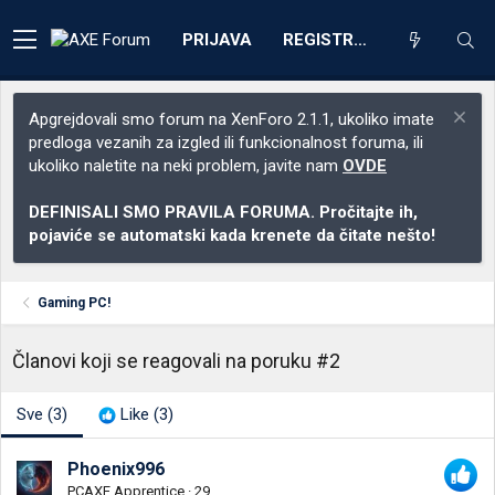
PRIJAVA
REGISTRACIJA
Apgrejdovali smo forum na XenForo 2.1.1, ukoliko imate
predloga vezanih za izgled ili funkcionalnost foruma, ili
ukoliko naletite na neki problem, javite nam
OVDE
DEFINISALI SMO PRAVILA FORUMA. Pročitajte ih,
pojaviće se automatski kada krenete da čitate nešto!
Gaming PC!
Članovi koji se reagovali na poruku #2
Sve
(3)
Like
(3)
Phoenix996
PCAXE Apprentice
·
29