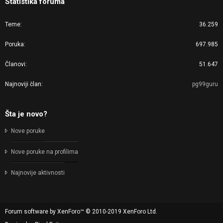
Statistika foruma
Teme
36.259
Poruka
697.985
Članovi
51.647
Najnoviji član
pg99guru
Šta je novo?
Nove poruke
Nove poruke na profilima
Najnovije aktivnosti
Forum software by XenForo™
© 2010-2019 XenForo Ltd.