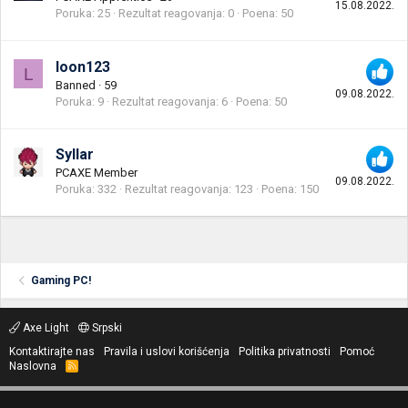
15.08.2022.
Poruka
25
Rezultat reagovanja
0
Poena
50
loon123
L
Banned
·
59
09.08.2022.
Poruka
9
Rezultat reagovanja
6
Poena
50
Syllar
PCAXE Member
09.08.2022.
Poruka
332
Rezultat reagovanja
123
Poena
150
Gaming PC!
Axe Light
Srpski
Kontaktirajte nas
Pravila i uslovi korišćenja
Politika privatnosti
Pomoć
Naslovna
R
S
S