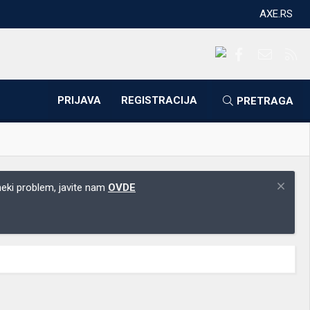
AXE.RS
Facebook
Kontakti
RS
PRIJAVA
REGISTRACIJA
PRETRAGA
 neki problem, javite nam
OVDE