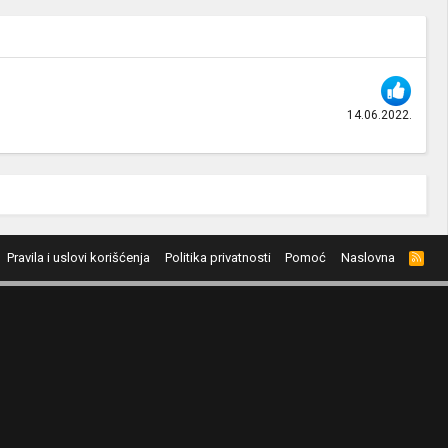
14.06.2022.
Pravila i uslovi korišćenja
Politika privatnosti
Pomoć
Naslovna
R
S
S