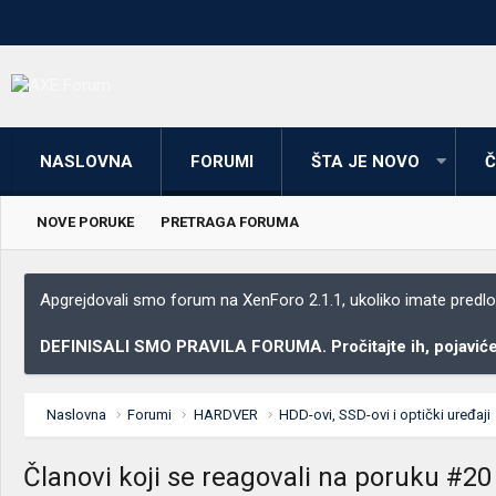
NASLOVNA
FORUMI
ŠTA JE NOVO
Č
NOVE PORUKE
PRETRAGA FORUMA
Apgrejdovali smo forum na XenForo 2.1.1, ukoliko imate predloga
DEFINISALI SMO PRAVILA FORUMA. Pročitajte ih, pojaviće 
Naslovna
Forumi
HARDVER
HDD-ovi, SSD-ovi i optički uređaji
Članovi koji se reagovali na poruku #20