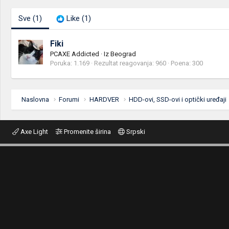
Sve
(1)
Like
(1)
Fiki
PCAXE Addicted
·
Iz
Beograd
Poruka
1.169
Rezultat reagovanja
960
Poena
300
Naslovna
Forumi
HARDVER
HDD-ovi, SSD-ovi i optički uređaji
Axe Light
Promenite širina
Srpski