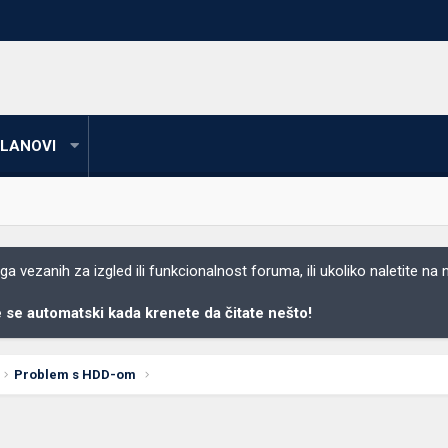
LANOVI
 vezanih za izgled ili funkcionalnost foruma, ili ukoliko naletite na
se automatski kada krenete da čitate nešto!
Problem s HDD-om