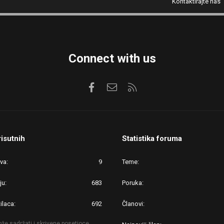
Kontaktirajte nas
Connect with us
Facebook
Kontaktirajte nas
RSS
risutnih
Statistika foruma
ova
9
Teme
ju
683
Poruka
ilaca
692
Članovi
že sadržati i skrivene posetioce.