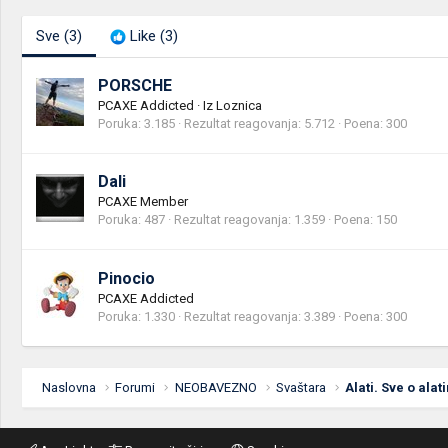
Sve
(3)
Like
(3)
PORSCHE
PCAXE Addicted
·
Iz
Loznica
Poruka
3.185
Rezultat reagovanja
5.712
Poena
300
Dali
PCAXE Member
Poruka
487
Rezultat reagovanja
1.359
Poena
150
Pinocio
PCAXE Addicted
Poruka
1.330
Rezultat reagovanja
3.389
Poena
300
Naslovna
Forumi
NEOBAVEZNO
Svaštara
Alati. Sve o alat