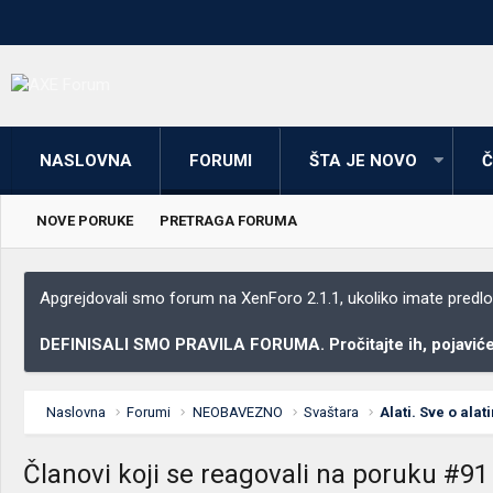
NASLOVNA
FORUMI
ŠTA JE NOVO
Č
NOVE PORUKE
PRETRAGA FORUMA
Apgrejdovali smo forum na XenForo 2.1.1, ukoliko imate predloga
DEFINISALI SMO PRAVILA FORUMA. Pročitajte ih, pojaviće 
Naslovna
Forumi
NEOBAVEZNO
Svaštara
Alati. Sve o alat
Članovi koji se reagovali na poruku #91