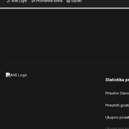
Axe Light
Promenite širina
Srpski
Statistika p
Prisutno član
Prisutnih gosti
Ukupno poset
Ukupan broj mo