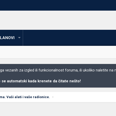
LANOVI
 vezanih za izgled ili funkcionalnost foruma, ili ukoliko naletite na
se automatski kada krenete da čitate nešto!
ima. Vaši alati i vaše radionice.