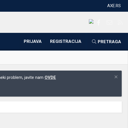
AXE.RS
Facebook
Kontakti
RS
PRIJAVA
REGISTRACIJA
PRETRAGA
 neki problem, javite nam
OVDE