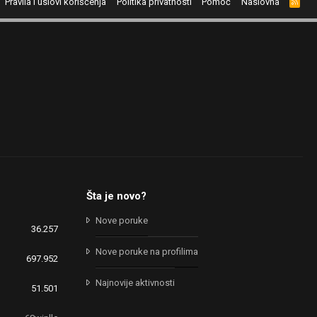
Pravila i uslovi korišćenja
Politika privatnosti
Pomoć
Naslovna
R
S
S
Šta je novo?
Nove poruke
36.257
Nove poruke na profilima
697.952
Najnovije aktivnosti
51.501