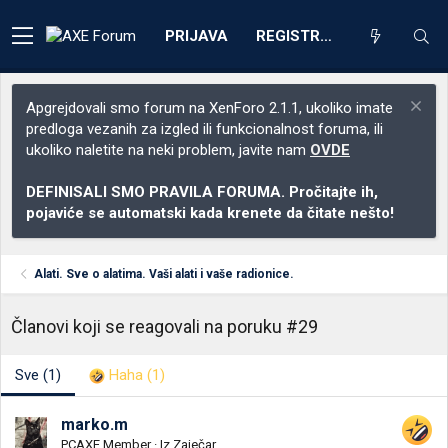
PRIJAVA
REGISTRACIJA
Apgrejdovali smo forum na XenForo 2.1.1, ukoliko imate
predloga vezanih za izgled ili funkcionalnost foruma, ili
ukoliko naletite na neki problem, javite nam
OVDE
DEFINISALI SMO PRAVILA FORUMA. Pročitajte ih,
pojaviće se automatski kada krenete da čitate nešto!
Alati. Sve o alatima. Vaši alati i vaše radionice.
Članovi koji se reagovali na poruku #29
Sve
(1)
Haha
(1)
marko.m
PCAXE Member
·
Iz
Zaječar