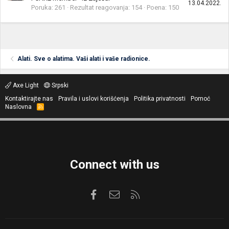
13.04.2022.
Poruka
261
Rezultat reagovanja
154
Poena
150
Alati. Sve o alatima. Vaši alati i vaše radionice.
Axe Light
Srpski
Kontaktirajte nas
Pravila i uslovi korišćenja
Politika privatnosti
Pomoć
Naslovna
R
S
S
Connect with us
Facebook
Kontaktirajte nas
RSS