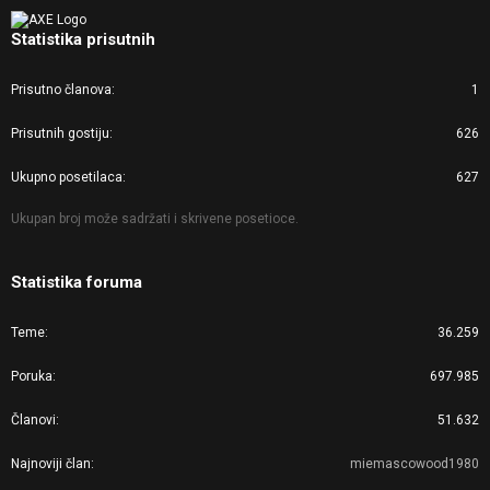
Statistika prisutnih
Prisutno članova
1
Prisutnih gostiju
626
Ukupno posetilaca
627
Ukupan broj može sadržati i skrivene posetioce.
Statistika foruma
Teme
36.259
Poruka
697.985
Članovi
51.632
Najnoviji član
miemascowood1980