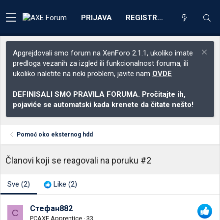
PRIJAVA
REGISTRACIJA
Apgrejdovali smo forum na XenForo 2.1.1, ukoliko imate
predloga vezanih za izgled ili funkcionalnost foruma, ili
ukoliko naletite na neki problem, javite nam
OVDE
DEFINISALI SMO PRAVILA FORUMA. Pročitajte ih,
pojaviće se automatski kada krenete da čitate nešto!
Pomoć oko eksternog hdd
Članovi koji se reagovali na poruku #2
Sve
(2)
Like
(2)
Стефан882
С
PCAXE Apprentice
·
33