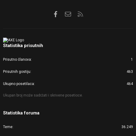
Facebook
Kontaktirajte nas
RSS
Statistika prisutnih
Prisutno članova
1
Prisutnih gostiju
463
Ukupno posetilaca
464
Ukupan broj može sadržati i skrivene posetioce.
Statistika foruma
Teme
36.249