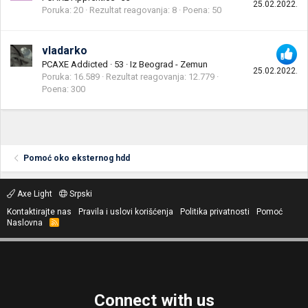
25.02.2022.
Poruka
20
Rezultat reagovanja
8
Poena
50
vladarko
PCAXE Addicted
·
53
·
Iz
Beograd - Zemun
25.02.2022.
Poruka
16.589
Rezultat reagovanja
12.779
Poena
300
Pomoć oko eksternog hdd
Axe Light
Srpski
Kontaktirajte nas
Pravila i uslovi korišćenja
Politika privatnosti
Pomoć
Naslovna
R
S
S
Connect with us