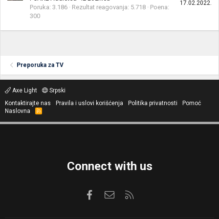
17.02.2022.
Poruka
3.186
Rezultat reagovanja
5.718
Poena
300
Preporuka za TV
Axe Light
Srpski
Kontaktirajte nas
Pravila i uslovi korišćenja
Politika privatnosti
Pomoć
Naslovna
R
S
S
Connect with us
Facebook
Kontaktirajte nas
RSS