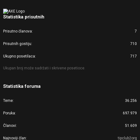
Statistika prisutnih
Prisutno članova
7
Prisutnih gostiju
710
Ukupno posetilaca
717
Ukupan broj može sadržati i skrivene posetioce.
Statistika foruma
Teme
36.256
Poruka
697.979
Članovi
51.609
Najnoviji član
tipclub2org