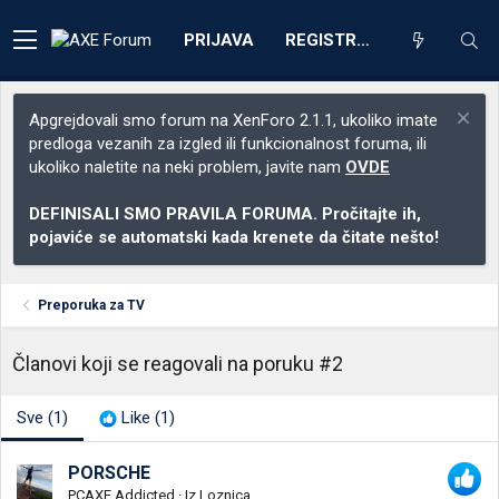
PRIJAVA
REGISTRACIJA
Apgrejdovali smo forum na XenForo 2.1.1, ukoliko imate
predloga vezanih za izgled ili funkcionalnost foruma, ili
ukoliko naletite na neki problem, javite nam
OVDE
DEFINISALI SMO PRAVILA FORUMA. Pročitajte ih,
pojaviće se automatski kada krenete da čitate nešto!
Preporuka za TV
Članovi koji se reagovali na poruku #2
Sve
(1)
Like
(1)
PORSCHE
PCAXE Addicted
·
Iz
Loznica