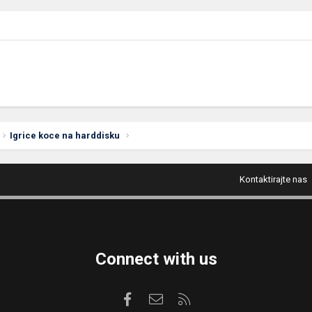
Igrice koce na harddisku
Kontaktirajte nas
Connect with us
Facebook
Kontaktirajte nas
RSS