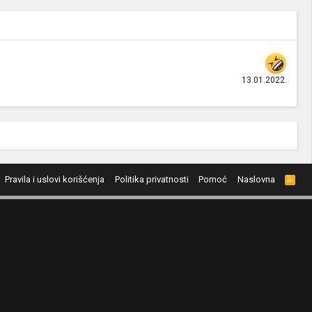
13.01.2022.
Pravila i uslovi korišćenja
Politika privatnosti
Pomoć
Naslovna
R
S
S