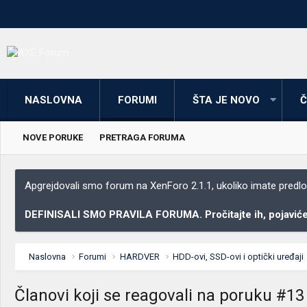
NASLOVNA
FORUMI
ŠTA JE NOVO
Č
NOVE PORUKE
PRETRAGA FORUMA
Apgrejdovali smo forum na XenForo 2.1.1, ukoliko imate predloga
DEFINISALI SMO PRAVILA FORUMA. Pročitajte ih, pojaviće 
Naslovna
Forumi
HARDVER
HDD-ovi, SSD-ovi i optički uređaji
Članovi koji se reagovali na poruku #13