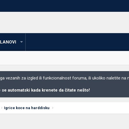
LANOVI
 vezanih za izgled ili funkcionalnost foruma, ili ukoliko naletite na
se automatski kada krenete da čitate nešto!
Igrice koce na harddisku