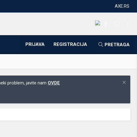
AXE.RS
Facebook
Kontakti
RS
PRIJAVA
REGISTRACIJA
PRETRAGA
 neki problem, javite nam
OVDE