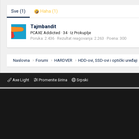
Sve
(1)
Haha
(1)
Tajmbandit
PCAXE Addicted
·
34
·
Iz
Prokuplje
Poruka
2.436
Rezultat reagovanja
2.263
Poena
300
Naslovna
Forumi
HARDVER
HDD-ovi, SSD-ovi i optički uređaji
Axe Light
Promenite širina
Srpski