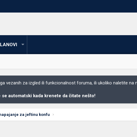
LANOVI
 vezanih za izgled ili funkcionalnost foruma, ili ukoliko naletite na
se automatski kada krenete da čitate nešto!
napajanje za jeftinu konfu