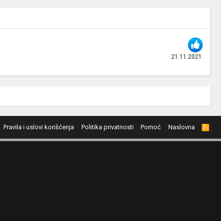
21.11.2021.
Pravila i uslovi korišćenja
Politika privatnosti
Pomoć
Naslovna
R
S
S