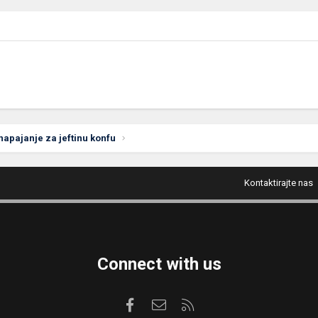
napajanje za jeftinu konfu
Kontaktirajte nas
Connect with us
Facebook
Kontaktirajte nas
RSS