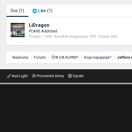
Sve
(1)
Like
(1)
LiDragon
PCAXE Addicted
Poruka
1.058
Rezultat reagovanja
470
Poena
300
Naslovna
Forumi
ŠTA DA KUPIM?
Koje napajanje?
Jeftino 
Axe Light
Promenite širina
Srpski