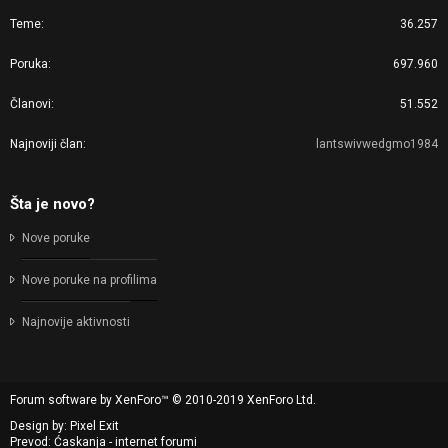
Teme
36.257
Poruka
697.960
Članovi
51.552
Najnoviji član
lantswivwedgmo1984
Šta je novo?
Nove poruke
Nove poruke na profilima
Najnovije aktivnosti
Forum software by XenForo™
© 2010-2019 XenForo Ltd.
Design by:
Pixel Exit
Prevod: Ćaskanja - internet forumi