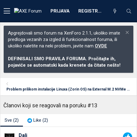
PRIJAVA
REGISTRACIJA
Apgrejdovali smo forum na XenForo 2.1.1, ukoliko imate
predloga vezanih za izgled ili funkcionalnost foruma, ili
ukoliko naletite na neki problem, javite nam
OVDE
DEFINISALI SMO PRAVILA FORUMA. Pročitajte ih,
pojaviće se automatski kada krenete da čitate nešto!
Problem prilikom instalacije Linuxa (Zorin OS) na External M.2 NVMe Enclosure
Članovi koji se reagovali na poruku #13
Sve
(2)
Like
(2)
Dali