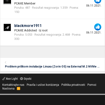
PCAXE Member
06.11.2021.
Poruka
487
Rezultat reagovanja
1.359
Poena
150
blackmore1911
PCAXE Addicted
·
Iz
root
06.11.2021.
Poruka
5.053
Rezultat reagovanja
2.468
Poena
300
Problem prilikom instalacije Linuxa (Zorin OS) na External M.2 NVMe Enclosure
Axe Light
Srpski
Kontaktirajte nas
Pravila i uslovi korišćenja
Politika privatnosti
Pomoć
Naslovna
R
S
S