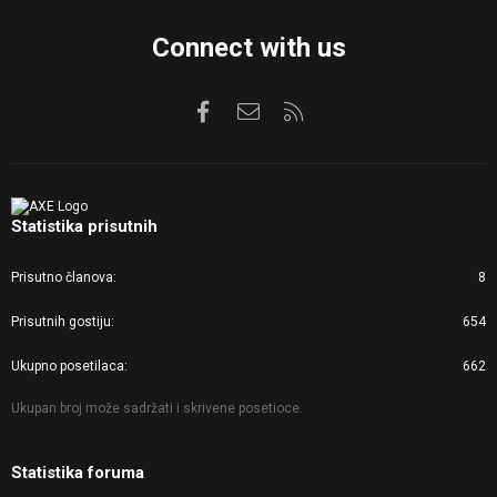
Connect with us
Facebook
Kontaktirajte nas
RSS
Statistika prisutnih
Prisutno članova
8
Prisutnih gostiju
654
Ukupno posetilaca
662
Ukupan broj može sadržati i skrivene posetioce.
Statistika foruma