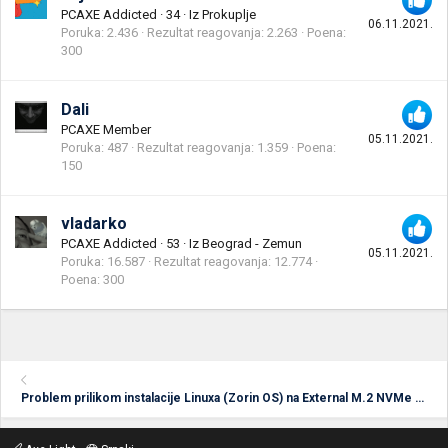
PCAXE Addicted
·
34
·
Iz
Prokuplje
06.11.2021.
Poruka
2.436
Rezultat reagovanja
2.263
Poena
300
Dali
PCAXE Member
05.11.2021.
Poruka
487
Rezultat reagovanja
1.359
Poena
150
vladarko
PCAXE Addicted
·
53
·
Iz
Beograd - Zemun
05.11.2021.
Poruka
16.587
Rezultat reagovanja
12.774
Poena
300
Problem prilikom instalacije Linuxa (Zorin OS) na External M.2 NVMe Enclosure