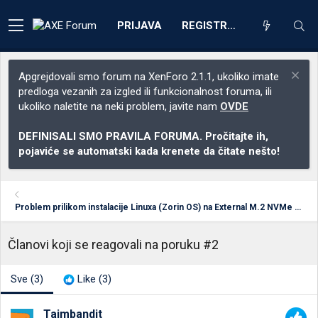
PRIJAVA
REGISTRACIJA
Apgrejdovali smo forum na XenForo 2.1.1, ukoliko imate
predloga vezanih za izgled ili funkcionalnost foruma, ili
ukoliko naletite na neki problem, javite nam
OVDE
DEFINISALI SMO PRAVILA FORUMA. Pročitajte ih,
pojaviće se automatski kada krenete da čitate nešto!
Problem prilikom instalacije Linuxa (Zorin OS) na External M.2 NVMe Enclosure
Članovi koji se reagovali na poruku #2
Sve
(3)
Like
(3)
Tajmbandit