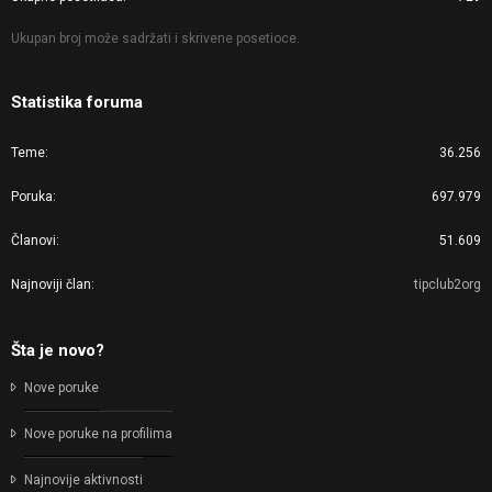
Ukupan broj može sadržati i skrivene posetioce.
Statistika foruma
Teme
36.256
Poruka
697.979
Članovi
51.609
Najnoviji član
tipclub2org
Šta je novo?
Nove poruke
Nove poruke na profilima
Najnovije aktivnosti