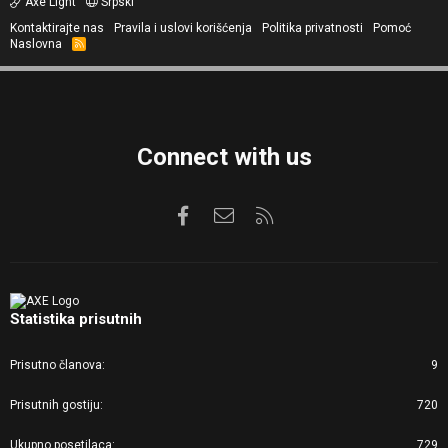
Axe Light
Srpski
Kontaktirajte nas
Pravila i uslovi korišćenja
Politika privatnosti
Pomoć
Naslovna
R
S
S
Connect with us
Facebook
Kontaktirajte nas
RSS
Statistika prisutnih
Prisutno članova
9
Prisutnih gostiju
720
Ukupno posetilaca
729